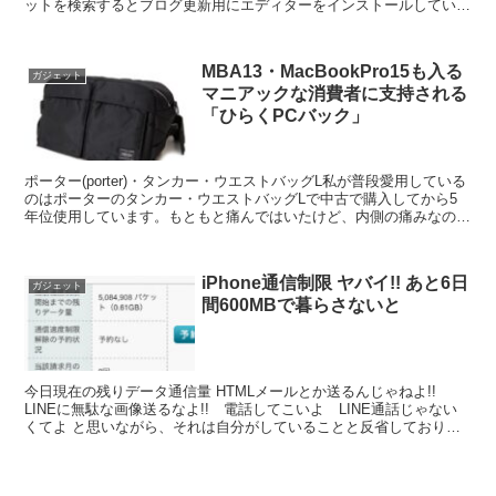
ットを検索するとブログ更新用にエディターをインストールしている
人が多いことに...
MBA13・MacBookPro15も入る
ガジェット
マニアックな消費者に支持される
「ひらくPCバック」
ポーター(porter)・タンカー・ウエストバッグL私が普段愛用している
のはポーターのタンカー・ウエストバッグLで中古で購入してから5
年位使用しています。もともと痛んではいたけど、内側の痛みなので
通常使う分には問題はない 大きさ・軽さ・収納...
iPhone通信制限 ヤバイ!! あと6日
ガジェット
間600MBで暮らさないと
今日現在の残りデータ通信量 HTMLメールとか送るんじゃねよ!!
LINEに無駄な画像送るなよ!! 電話してこいよ LINE通話じゃない
くてよ と思いながら、それは自分がしていることと反省しておりま
す あと6日間は節制します