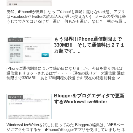
突然、iPhone6が激遅になってYahoo!も満足に開けない状態、アプリ
はFacebookやTwitterの読み込みが遅い(使えない) メールの受信は辛
うじてできてはいるけど 遅い 何もかも遅い。なぜ？ 朝から最悪
だぁ ある人は「寂しがり...
もう限界!! iPhone通信制限まで
ガジェット
330MB!! そして通信料は２７１
万超です。。
iPhoneに通信制限について締め日になりました。今日を乗り切れば
通信量もリセットされるはず・・・・ 現在の残りデータ通信量 通信
制限まで330MB!! あと12時間程の我慢です 現在の確定前料金 マ
ジ!! ２，７１３，９６３円 こんな請求...
Bloggerをブログエディタで更新
ガジェット
するWindowsLiveWriter
WindowsLiveWriterを試しに使ってみた Bloggerの編集は、WEBペー
ジにアクセスするか iPhoneのBloggerアプリを使用していました ネ