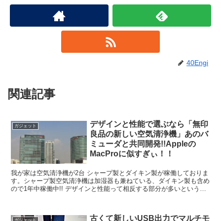
40Engi
関連記事
デザインと性能で選ぶなら「無印
ガジェット
良品の新しい空気清浄機」あのバ
ミューダと共同開発!!Appleの
MacProに似すぎぃ！！
我が家は空気清浄機が2台 シャープ製とダイキン製が稼働しておりま
す。シャープ製空気清浄機は加湿器も兼ねている、ダイキン製も含め
ので1年中稼働中!! デザインと性能って相反する部分が多いというの
が通説ですが、最近はデザインも性能も妥協しない製...
古くて新しいUSB出力でマルチモ
ガジェット