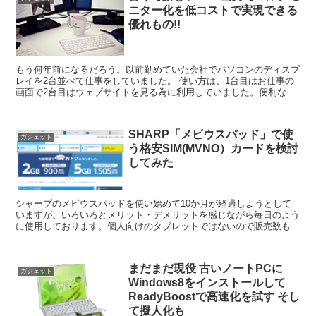
ニター化を低コストで実現できる
優れもの!!
もう何年前になるだろう。以前勤めていた会社でパソコンのディスプ
レイを2台並べて仕事をしていました。 使い方は、1台目はお仕事の
画面で2台目はウェブサイトを見る為に利用していました。便利なん
ですよね。2画面って 文書作成しながらネットで調べ物...
SHARP「メビウスパッド」で使
ガジェット
う格安SIM(MVNO）カードを検討
してみた
シャープのメビウスパッドを使い始めて10か月が経過しようとして
いますが、いろいろとメリット・デメリットを感じながら毎日のよう
に使用しております。個人向けのタブレットではないので販売数も少
なくナレッジ的な情報も少ないのが私的には不安です。この...
まだまだ現役 古いノートPCに
ガジェット
Windows8をインストールして
ReadyBoostで高速化を試す そし
て擬人化も