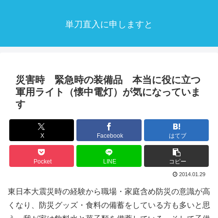
単刀直入に申しますと
災害時 緊急時の装備品 本当に役に立つ
軍用ライト（懐中電灯）が気になっていま
す
X
Facebook
はてブ
Pocket
LINE
コピー
2014.01.29
東日本大震災時の経験から職場・家庭含め防災の意識が高
くなり、防災グッズ・食料の備蓄をしている方も多いと思