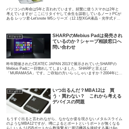
パソコンの寿命は5年と言われています。頻繁に使うスマホは2年と
考えていますが ここにリタイヤして余生を謳歌しているノートPCが
ある レッツ君-Let'snote W5シリーズ（12.1型XGA液晶・光学式ドラ
イブ内蔵）だ CF-W5LW8A...
SHARPのMebius Padは発売され
ガジェット
ているのか？シャープ相談窓口へ
問い合わせ
昨年開催されたCEATEC JAPAN 2013で展示されていたSHARPの
Mebius Padに一目惚れしてしまいました。SHARPと言えば、
「MURAMASA」です。ご存知の方いらっしゃいますか？2004年に発
売された「Mebius M...
いつ出るんだ？MBA12は 買
ガジェット
う・買わない？ これから考える
デバイスの問題
もうすぐ出ると言われながら、なかなか姿を現さないメタルスライム
のようなMBA12ですが、噂によるとポートというポートが無くなる
らしい もうUSBポートから数珠繋ぎに周辺機器を接続する事はApple