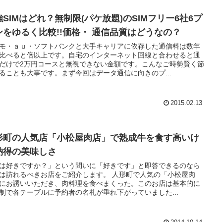
強SIMはどれ？無制限(パケ放題)のSIMフリー6社6プ
ンをゆるく比較!!価格・ 通信品質はどうなの？
モ・ａｕ・ソフトバンクと大手キャリアに依存した通信料は数年
比べると倍以上です。自宅のインターネット回線と合わせると通
だけで2万円コースと無視できない金額です。こんなご時勢賢く節
ることも大事です。まず今回はデータ通信に向きのプ...
2015.02.13
形町の人気店「小松屋肉店」で熟成牛を食す高いけ
納得の美味しさ
は好きですか？」という問いに「好きです」と即答できるのなら
は訪れるべきお店をご紹介します。 人形町で人気の「小松屋肉
にお誘いいただき、肉料理を食べまくった。このお店は基本的に
制で各テーブルに予約者の名札が垂れ下がっていました...