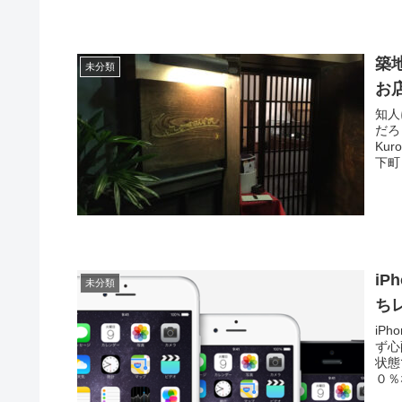
築
未分類
お
知人
だろ
Ku
下町
i
未分類
ち
iP
ず心
状態
０％