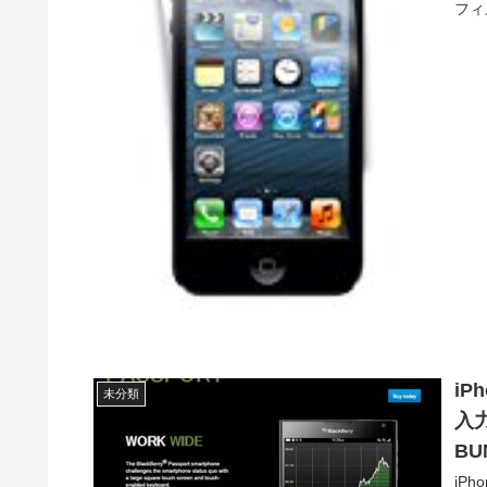
フィ
i
未分類
入
BU
iP