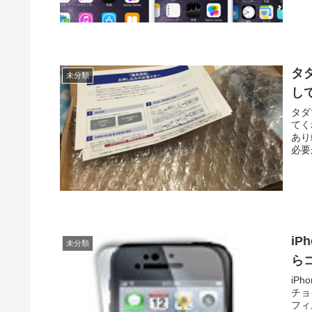
タ
未分類
し
タダ
てく
あり
必要
iP
未分類
ら
iP
チョ
フィ