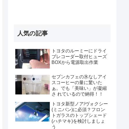
人気の記事
トヨタのルーミーにドライ
ブレコーダー取付ヒューズ
BOXから電源取出作業
セブンカフェの氷なしアイ
スコーヒーの量に驚いた
ぁ。でも「美味い」が凝縮
さ れているので納得！！
トヨタ新型ノア/ヴォクシー
(ミニバン)に必須？フロン
トガラスのトップシェード
(ハチマキ)を検討しましょ
う