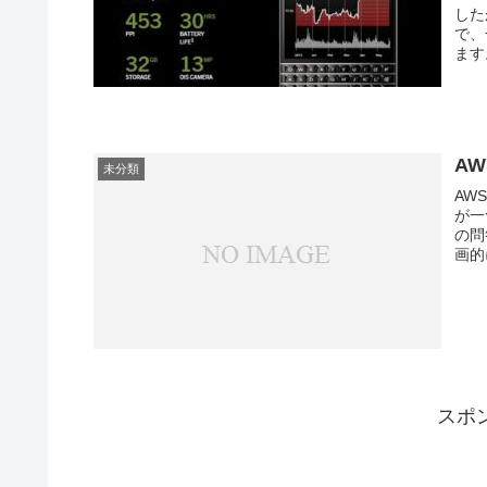
した
で、
ます
A
未分類
AW
が一
の問
画的
スポ