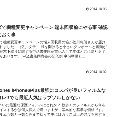
2014.10.03
ダで機種変更キャンペーン 端末回収前にやる事 確認
ておく事
で機種変更キャンペーンの端末回収用の箱が佐川急便さんが届け
れました。（佐川女子） 袋を開けると小さいダンボールと書類が
端末下取りに関する申込書兼同意書記入して本体と共に送り返す
があります。 申込書兼同意書の記入例 事前準備と...
2014.10.02
hone6 iPhone6Plus最強にコスパが良いフィルムな
コレ!!でも最近人気はラプソルしかない
hone6に最適な保護フィルムはどれか？ 数多くのフィルムから何を
イスするかは個人個人で違いますが、基本的な基準は価格です。
ルムも数万〜数百円まで様々で中にはガラス以上の強度を有する