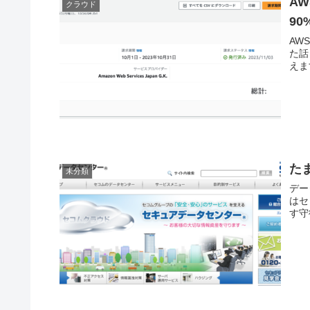
AW
クラウド
9
AW
た話
えま
た
未分類
デー
はセ
す守