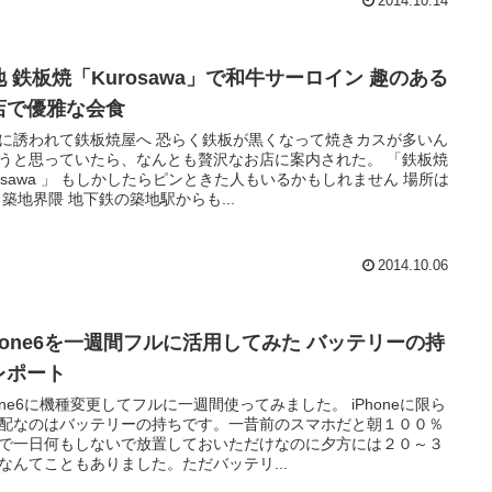
2014.10.14
地 鉄板焼「Kurosawa」で和牛サーロイン 趣のある
店で優雅な会食
に誘われて鉄板焼屋へ 恐らく鉄板が黒くなって焼きカスが多いん
うと思っていたら、なんとも贅沢なお店に案内された。 「鉄板焼
rosawa 」 もしかしたらピンときた人もいるかもしれません 場所は
 築地界隈 地下鉄の築地駅からも...
2014.10.06
Phone6を一週間フルに活用してみた バッテリーの持
レポート
hone6に機種変更してフルに一週間使ってみました。 iPhoneに限ら
配なのはバッテリーの持ちです。一昔前のスマホだと朝１００％
で一日何もしないで放置しておいただけなのに夕方には２０～３
なんてこともありました。ただバッテリ...