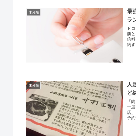
最
未分類
ラ
ドコ
前と
信料
約す
人
未分類
ど
「肉
一度
店」
予約