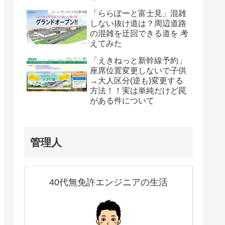
「ららぽーと富士見」混雑
しない抜け道は？周辺道路
の混雑を迂回できる道を 考
えてみた
「えきねっと新幹線予約」
座席位置変更しないで子供
→大人区分(逆も)変更する
方法！！実は単純だけど罠
がある件について
管理人
40代無免許エンジニアの生活