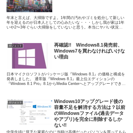
年末と言えば、大掃除ですよ。1年間の汚れやゴミを処分して新しい
年を迎えるのが日本人としての心みたいな・・・しかし我が家は1年
いや2〜3年ぐらい大掃除をしていないと思う。本当にヤバい状況だ
と思う。荷物を部屋の隅に追いやることで整理をしていたつ...
再確認!! Windows8.1発売前、
ガジェット
Windows7を買わなければいけな
い理由
日本マイクロソフトがパッケージ版『Windows 8.1』の価格と構成を
発表しました。 通常版『Windows 8.1』最上位エディションの
『Windows 8.1 Pro』8.1からMedia Centerへとアップグレードできる
『Win...
Windows10アップグレード後の
ガジェット
容量不足を解消する方法は？以前
のWindowsファイル(過去データ
やアプリ)を完全に削除するしか
ない!!
中学生頃に貧乏な家庭なのに当時は高価だったパソコンを買ってもら