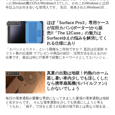
ったWindows機のOSがWindows3.1でした。かれこれWindowsとは20
年以上のお付き合いな管理人です。 先日、発表されたWindows10で
すが、 早速2台ほどア...
ほぼ「Surface Pro3」専用ケース
ガジェット
が吉田カバン(ポーター)から販
売!!「The 12Case」の魅力は
Surfaceゆえの悩みを解消してく
れる仕様にあり
「エバンジェリスト」という職種をご存知ですか？ 直訳は伝道師 キ
リスト教の伝道師 でプレゼンや商品の紹介・活用方法を伝えるのが
仕事です。最近は特にIT業界で頻繁にキーワードとしてエバンジェリ
ストと聞く。そのエバンジェリストとして有名なのがM...
真夏の出勤は地獄！灼熱のホーム
ガジェット
蒸し暑い車内少しでも涼しくした
なら携帯扇風機(モバイルファン)
しかないでしょう
毎日の電車通勤が憂鬱な季節になってきました夏場の電車通勤は地獄
と化すからです。 そんな電車通勤を少しでも快適にしようと考え
「うちわ」「扇子」で涼をと思うが以前の地下鉄とは異なり陸を走る
電車は暑い そして利用する日暮里舎人ライナーは混雑率が半...