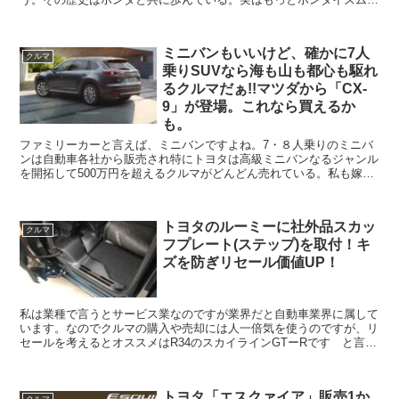
継承しているメーカーなのかもしれません。ホ...
ミニバンもいいけど、確かに7人
クルマ
乗りSUVなら海も山も都心も駆れ
るクルマだぁ!!マツダから「CX-
9」が登場。これなら買えるか
も。
ファミリーカーと言えば、ミニバンですよね。7・８人乗りのミニバ
ンは自動車各社から販売され特にトヨタは高級ミニバンなるジャンル
を開拓して500万円を超えるクルマがどんどん売れている。私も嫁か
らスライドドアのミニバンがいいと一時期言われていたが...
トヨタのルーミーに社外品スカッ
クルマ
フプレート(ステップ)を取付！キ
ズを防ぎリセール価値UP！
私は業種で言うとサービス業なのですが業界だと自動車業界に属して
います。なのでクルマの購入や売却には人一倍気を使うのですが、リ
セールを考えるとオススメはR34のスカイラインGTーRです と言っ
てもピンときませんよね。何年も前のクルマですけど先...
トヨタ「エスクァイア」販売1か