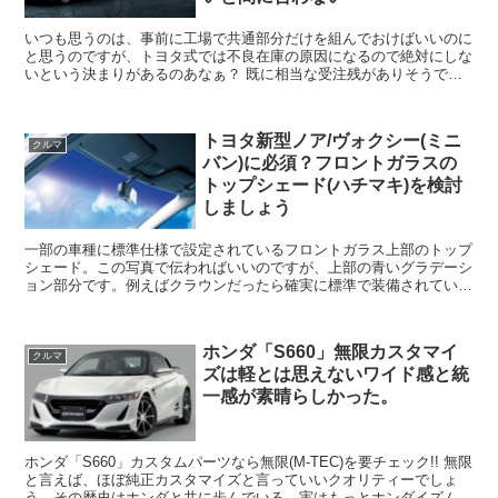
いつも思うのは、事前に工場で共通部分だけを組んでおけばいいのに
と思うのですが、トヨタ式では不良在庫の原因になるので絶対にしな
いという決まりがあるのあなぁ？ 既に相当な受注残がありそうです
ね。ニュースによると「月販目標の6倍となる約4万200...
トヨタ新型ノア/ヴォクシー(ミニ
クルマ
バン)に必須？フロントガラスの
トップシェード(ハチマキ)を検討
しましょう
一部の車種に標準仕様で設定されているフロントガラス上部のトップ
シェード。この写真で伝わればいいのですが、上部の青いグラデーシ
ョン部分です。例えばクラウンだったら確実に標準で装備されている
のではないでしょうか。純正のトップシェーードはフロント...
ホンダ「S660」無限カスタマイ
クルマ
ズは軽とは思えないワイド感と統
一感が素晴らしかった。
ホンダ「S660」カスタムパーツなら無限(M-TEC)を要チェック!! 無限
と言えば、ほぼ純正カスタマイズと言っていいクオリティーでしょ
う。その歴史はホンダと共に歩んでいる。実はもっとホンダイズムを