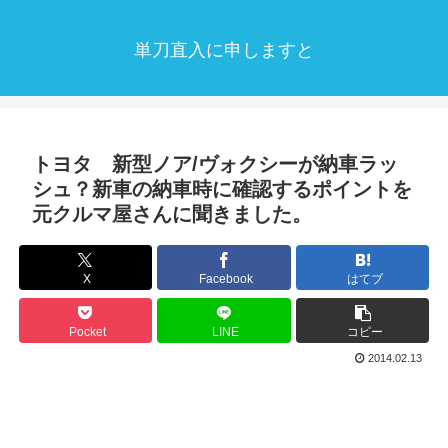
単刀直入に申しますと
トヨタ 新型ノア/ヴォクシーが納車ラッ
シュ？新車の納車時に確認するポイントを
元クルマ屋さんに聞きました。
X
Facebook
はてブ
Pocket
LINE
コピー
2014.02.13