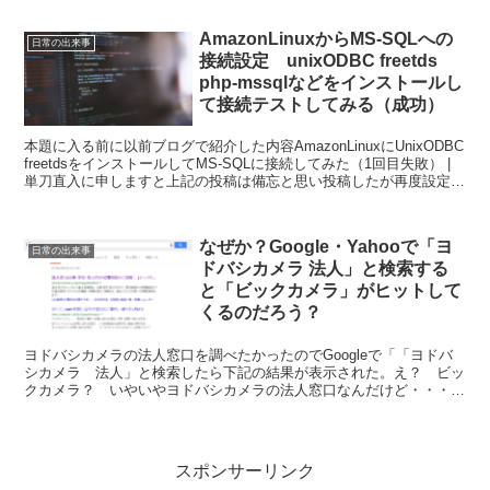
AmazonLinuxからMS-SQLへの
日常の出来事
接続設定 unixODBC freetds
php-mssqlなどをインストールし
て接続テストしてみる（成功）
本題に入る前に以前ブログで紹介した内容AmazonLinuxにUnixODBC
freetdsをインストールしてMS-SQLに接続してみた（1回目失敗） |
単刀直入に申しますと上記の投稿は備忘と思い投稿したが再度設定す
る際に情報が不足して...
なぜか？Google・Yahooで「ヨ
日常の出来事
ドバシカメラ 法人」と検索する
と「ビックカメラ」がヒットして
くるのだろう？
ヨドバシカメラの法人窓口を調べたかったのでGoogleで「「ヨドバ
シカメラ 法人」と検索したら下記の結果が表示された。え？ ビッ
クカメラ？ いやいやヨドバシカメラの法人窓口なんだけど・・・
「ヨドバシカメラ 法人窓口」としたら、今度はお目当て...
スポンサーリンク