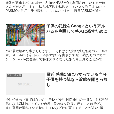
通勤が電車やバスの場合、SuicaやPASMOを利用されている方がほ
とんどだと思います。私も地下鉄や私鉄そしてバスを利用するので
PASMOも利用し乗り降りしているのですが、過日PASMOが改札の
読み取り機で読み込めなくなるという事象が起きま...
子供の記録をGoogleというアル
日常の出来事
バムを利用して将来に残すために
つい最近始めた事があります。 それはまだ幼い娘たち宛のメールで
す。メールには今日の出来事や想いを書きます 幼い娘たちのアカウ
ントをGoogleに登録して将来大きくなった娘たちと見ることができ
たらと思っています。 普段から写真や動画などを撮影...
最近 感動CMにハマっている自分
日常の出来事
子供を持つ親なら涙腺が開きっ放
し
今に始まった事ではないが、テレビを見る時 番組の中身以上にCMが
気になるCM中にトイレや台所に飲み物を取りに行くことは殆どない
逆に番組が流れている時にトイレなど他の事をすることが多い 10代
の頃カップヌードルのCMが印象的だった 今でも思...