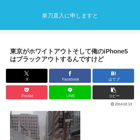
単刀直入に申しますと
東京がホワイトアウトそして俺のiPhone5
はブラックアウトするんですけど
X
Facebook
はてブ
Pocket
LINE
コピー
2014.02.13