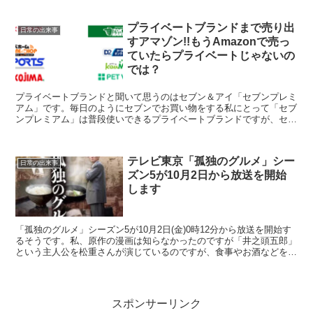
プライベートブランドまで売り出
日常の出来事
すアマゾン!!もうAmazonで売っ
ていたらプライベートじゃないの
では？
プライベートブランドと聞いて思うのはセブン＆アイ「セブンプレミ
アム」です。毎日のようにセブンでお買い物をする私にとって「セブ
ンプレミアム」は普段使いできるプライベートブランドですが、セブ
ンイレブンやイトーヨーカドなどのセブン＆アイ系列のお店...
テレビ東京「孤独のグルメ」シー
日常の出来事
ズン5が10月2日から放送を開始
します
「孤独のグルメ」シーズン5が10月2日(金)0時12分から放送を開始す
るそうです。私、原作の漫画は知らなかったのですが「井之頭五郎」
という主人公を松重さんが演じているのですが、食事やお酒などを食
す様子が深夜の時間帯に放送されるため「夜食テロ...
スポンサーリンク