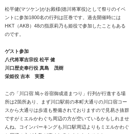
松平健(マツケン)がお殿様(徳川将軍役)として祭りのイベ
ントに参加1800名の行列は圧巻です。過去開催時には
HKT（AKB）48の指原莉乃も姫役で参加したこともある
のです。
ゲスト参加
八代将軍吉宗役 松平 健
川口歴史奉行役 真島 茂樹
栄姫役 吉本 実憂
この「川口宿 鳩ヶ谷宿御成道まつり」行列が行進する場
所は2箇所あり、まず川口駅前の本町大通りの川口宿コー
スから大通りは歩道も整備されておりますので見易さ抜群
ですがミエルかわぐち周辺の方が空いているかもしれませ
んね。コインパーキングも川口駅周辺よりもミエルかわぐ