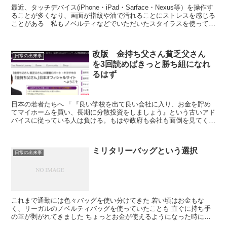
最近、タッチデバイス(iPhone・iPad・Sarface・Nexus等）を操作す
ることが多くなり、画面が指紋や油で汚れることにストレスを感じる
ことがある 私もノベルティなどでいただいたスタイラスを使ってい
るが、ボールペンと同じように胸ポ...
改版 金持ち父さん貧乏父さん
日常の出来事
を3回読めばきっと勝ち組になれ
るはず
日本の若者たちへ 「『良い学校を出て良い会社に入り、お金を貯め
てマイホームを買い、長期に分散投資をしましょう』という古いアド
バイスに従っている人は負ける。もはや政府も会社も面倒を見てくれ
ない。その傾向は今、ますます顕著になりつつある。あなた...
ミリタリーバッグという選択
日常の出来事
これまで通勤には色々バッグを使い分けてきた 若い頃はお金もな
く、リーガルのノベルティバッグを使っていたことも 直ぐに持ち手
の革が剥がれてきました ちょっとお金が使えるようになった時には
ど定番のポーター(吉田カバン)も使いましたが、現状は持ち...