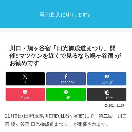
単刀直入に申しますと
川口・鳩ヶ谷宿「日光御成道まつり」開
催‼︎マツケンを近くで見るなら鳩ヶ谷宿 が
お勧めです
X
Facebook
はてブ
Pocket
LINE
コピー
2014.11.07
11月9日(日)埼玉県川口市(旧鳩ヶ谷市)にで「第二回 川口
宿 鳩ヶ谷宿 日光御成道まつり」が開催されます。