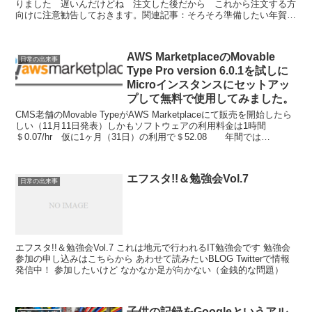
りました 遅いんだけどね 注文した後だから これから注文する方
向けに注意勧告しておきます。関連記事：そろそろ準備したい年賀状
スマホで年賀状は当たり前？ノハナの年賀状アプリを使っ...
AWS MarketplaceのMovable
日常の出来事
Type Pro version 6.0.1を試しに
Microインスタンスにセットアッ
プして無料で使用してみました。
CMS老舗のMovable TypeがAWS Marketplaceにて販売を開始したら
しい（11月11日発表）しかもソフトウェアの利用料金は1時間
＄0.07/hr 仮に1ヶ月（31日）の利用で＄52.08 年間では
＄624.96 Mov...
エフスタ!!＆勉強会Vol.7
日常の出来事
エフスタ!!＆勉強会Vol.7 これは地元で行われるIT勉強会です 勉強会
参加の申し込みはこちらから あわせて読みたいBLOG Twitterで情報
発信中！ 参加したいけど なかなか足が向かない（金銭的な問題）
子供の記録をGoogleというアル