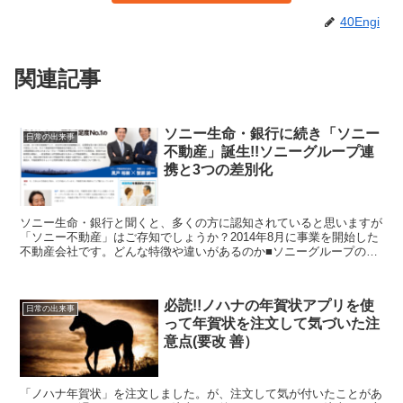
40Engi
関連記事
ソニー生命・銀行に続き「ソニー
日常の出来事
不動産」誕生!!ソニーグループ連
携と3つの差別化
ソニー生命・銀行と聞くと、多くの方に認知されていると思いますが
「ソニー不動産」はご存知でしょうか？2014年8月に事業を開始した
不動産会社です。どんな特徴や違いがあるのか■ソニーグループの連
携不動産売買に関係する「ローン」「相続」といった分...
必読!!ノハナの年賀状アプリを使
日常の出来事
って年賀状を注文して気づいた注
意点(要改 善）
「ノハナ年賀状」を注文しました。が、注文して気が付いたことがあ