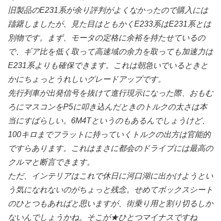
旧製品のE231系が余り評判がよくなかったので購入には
躊躇しましたが、見た目はともかくE233系はE231系とは
別物です。まず、モータの定格に余裕を持たせているの
で、ギア比を低く取って高速域の余力を取っても加速力は
E231系よりも確保できます。これは朝急いでいるときと
かにちょっとうれしいグレードアップです。
先行列車が出発信号を抜けて進行現示になった際、おもむ
ろにマスコンをP5に叩き込んだときのトルクの太さは本
当にすばらしい。6M4Tというのもあるんでしょうけど、
100キロまでフラットに持っていくトルクの出方は官能的
ですらあります。これはまさに都会のドライブには最高の
クルマと断言できます。
ただ、インテリアはこれで休日に河口湖に出かけようとい
う気になれないのがちょっと残念。せめてボックスシート
のひとつもあればと思いますが、街乗り用と割り切るしか
ないんでしょうかね。そこが★ひとつマイナスですね