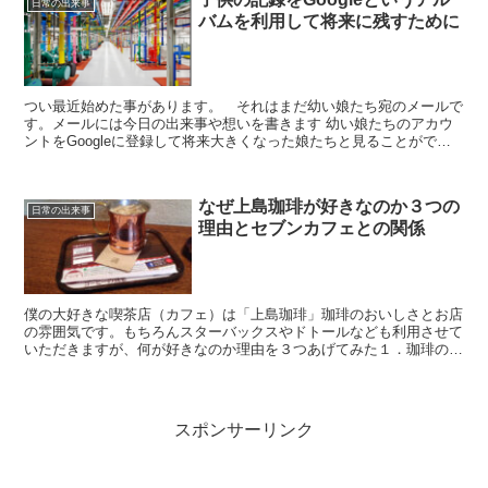
日常の出来事
バムを利用して将来に残すために
つい最近始めた事があります。 それはまだ幼い娘たち宛のメールで
す。メールには今日の出来事や想いを書きます 幼い娘たちのアカウ
ントをGoogleに登録して将来大きくなった娘たちと見ることができ
たらと思っています。 普段から写真や動画などを撮影...
なぜ上島珈琲が好きなのか３つの
日常の出来事
理由とセブンカフェとの関係
僕の大好きな喫茶店（カフェ）は「上島珈琲」珈琲のおいしさとお店
の雰囲気です。もちろんスターバックスやドトールなども利用させて
いただきますが、何が好きなのか理由を３つあげてみた１．珈琲の味
ご存知のように上島珈琲＝UCC上島珈琲である。原料の品...
スポンサーリンク