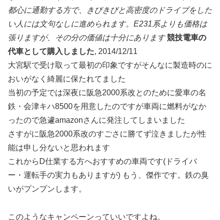
都心に通勤する方で、きびきびと高密度のドライブをした
い人には文句なしに進められます。E231系よりも価格は
張りますが、その分の価値は十分にあります
競技電車の
代車として購入しました
, 2014/12/11
大宮駅で受け取って最初の印象ですがそんなに製造時のに
おいがなく綺麗に保たれてました
当初の予定では深夜に阪急2000系改とのために愛車の名
鉄・会津キハ8500を用意したのですが車両に燃料がなか
ったので急遽amazonさんに発注してしまいました
さすがに阪急2000系改のすごさに勝てず泣きましたが性
能は申し分ないと思われます
これからD仕業する方へおすすめの車両です(ドライバ
ー・運転手の実力もありますが) もう、傑作です。鉄の臭
いがプンプンします。
このようなキャンペーンっていいですよね。