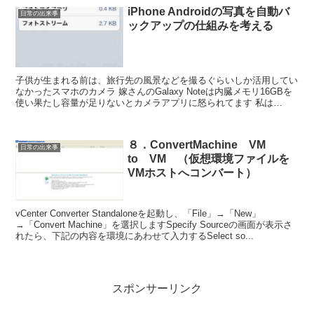
iPhone Androidの写真を自動バ
日常の出来事
ックアップの仕組みを考える
子供が生まれる前は、旅行先の風景などを撮るぐらいしか活用してい
なかったスマホのカメラ 嫁さんのGalaxy Noteは内臓メモリ16GBを
使い果たし容量が足りないとカメラアプリに怒られてます 私は
iPhone5-16GBを使ってますが、まだ...
８．ConvertMachine VM
日常の出来事
to VM （仮想環境ファイルを
VMホストへコンバート）
vCenter Converter Standaloneを起動し、「File」→「New」
→「Convert Machine」を選択しますSpecify Sourceの画面が表示さ
れたら、下記の内容を環境にあわせて入力するSelect so...
スポンサーリンク