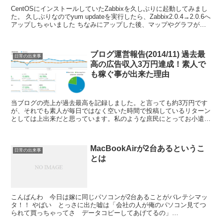
CentOSにインストールしていたZabbixを久しぶりに起動してみまし
た。 久しぶりなのでyum updateを実行したら、Zabbix2.0.4→2.0.6へ
アップしちゃいました ちなみにアップした後、マップやグラフが文
字化けしました・...
ブログ運営報告(2014/11) 過去最
日常の出来事
高の広告収入3万円達成！素人で
も稼ぐ事が出来た理由
当ブログの売上が過去最高を記録しました。と言っても約3万円です
が、それでも素人が毎日ではなく空いた時間で投稿しているリターン
としては上出来だと思っています。私のような庶民にとってお小遣3
万円は大きいです。そして年末年始には「有難い」副収入で...
MacBookAirが2台あるというこ
日常の出来事
とは
こんばんわ 今日は嫁に同じパソコンが2台あることがバレテシマッ
タ！！ やばい とっさに出た嘘は「会社の人が俺のパソコン見てつ
られて買っちゃってさ データコピーしてあげてるの」
「・・・・・ ・・・・そうなんだ・・・・」 バレナイデク