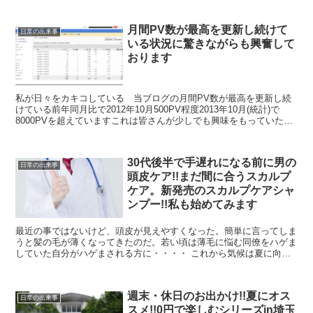
レ...
月間PV数が最高を更新し続けて
日常の出来事
いる状況に驚きながらも興奮して
おります
私が日々をカキコしている 当ブログの月間PV数が最高を更新し続
けている前年同月比で2012年10月500PV程度2013年10月(統計)で
8000PVを超えていますこれは皆さんが少しでも興味をもっていただ
いた結果だと思っております 感謝です...
30代後半で手遅れになる前に男の
日常の出来事
頭皮ケア!!まだ間に合うスカルプ
ケア。新発売のスカルプケアシャ
ンプー!!私も始めてみます
最近の事ではないけど、頭皮が見えやすくなった。簡単に言ってしま
うと髪の毛が薄くなってきたのだ。若い頃は薄毛に悩む同僚をハゲま
していた自分がハゲまされる方に・・・・ これから気候は夏に向け
一気に暑くなるでしょう。私は汗も尋常じゃないほど大量に...
週末・休日のお出かけ!!夏にオス
日常の出来事
スメ!!0円で楽しむシリーズin埼玉