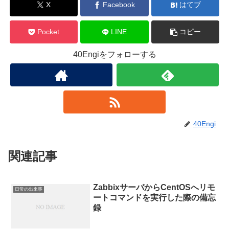
X
Facebook
はてブ
Pocket
LINE
コピー
40Engiをフォローする
40Engi
関連記事
ZabbixサーバからCentOSへリモ
日常の出来事
ートコマンドを実行した際の備忘
録