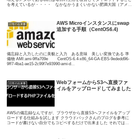
を考えているが・・・・ なかなかうまくいかない肥満大国（アメリ
カの方 すいません）には、そんな方向けの燃焼系サプリメ...
AWS Microインスタンスにswap
日常の出来事
追加する手順（CentOS6.4)
備忘録と入力したのに美貌と入力 ある意味 美しい変換である 準
備物 AMI:ami-9ffa709e CentOS-6.4-x86_64-GA-EBS-9ededd96-
9ff7-4ba1-ae15-2c99f7e93990-ami-d...
WebフォームからS3へ直接ファ
日常の出来事
イルをアップロードしてみました
AWSの備忘録なんですが、ブラウザから直接S3へファイルをアップ
ロードする仕組みを試します クラウドパックさんのブログを参考に
コードが書けない自分でもコピペするだけで出来ました それでは手
順です Webサーバーを準備します PHPが動けばい...