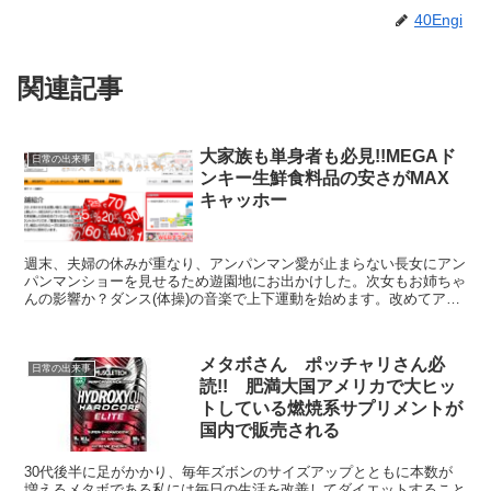
40Engi
関連記事
大家族も単身者も必見!!MEGAド
日常の出来事
ンキー生鮮食料品の安さがMAX
キャッホー
週末、夫婦の休みが重なり、アンパンマン愛が止まらない長女にアン
パンマンショーを見せるため遊園地にお出かけした。次女もお姉ちゃ
んの影響か？ダンス(体操)の音楽で上下運動を始めます。改めてアン
パンマンにインスパイアされた我が子を愛おしく思う。前...
メタボさん ポッチャリさん必
日常の出来事
読!! 肥満大国アメリカで大ヒッ
トしている燃焼系サプリメントが
国内で販売される
30代後半に足がかかり、毎年ズボンのサイズアップとともに本数が
増えるメタボである私には毎日の生活を改善してダイエットすること