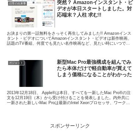
突然？ Amazonインスタント・ビ
日常の出来事
デオが本日スタートしました。対
応端末？人柱 求む!!
お決まりの第一話無料をさっそく再生してみました!! Amazonインス
タント・ビデオについてAmazonインスタント・ビデオは新作映画、
話題のTV番組、何度でも見たい名作映画など、見たい時にいつでも
豊富なコンテンツを気軽に楽める動画配信サー...
新型Mac Pro最強構成を組んでみ
ガジェット
たら本体だけで軽自動車が買えて
しまう価格になることがわかった
2013年12月18日、 Apple®は本日、すべてを一新したMac Pro®の注
文を12月19日（木）から受け付けることを発表しました。内外共に
一新された新しいMac Proは最新のIntel Xeonプロセッサ、ワークス
テーションクラス...
スポンサーリンク