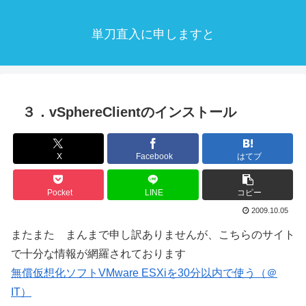
単刀直入に申しますと
３．vSphereClientのインストール
X
Facebook
はてブ
Pocket
LINE
コピー
2009.10.05
またまた まんまで申し訳ありませんが、こちらのサイト
で十分な情報が網羅されております
無償仮想化ソフトVMware ESXiを30分以内で使う（＠
IT）