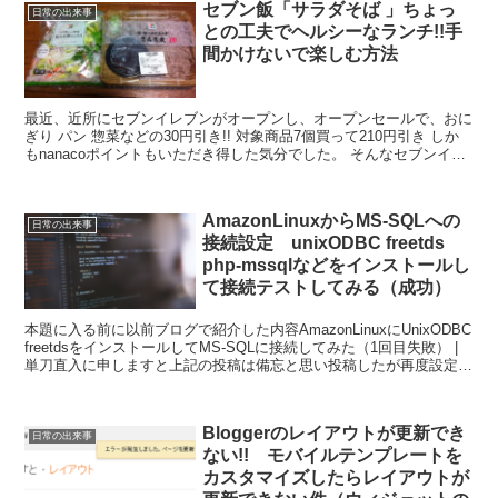
セブン飯「サラダそば 」ちょっ
日常の出来事
との工夫でヘルシーなランチ!!手
間かけないで楽しむ方法
最近、近所にセブンイレブンがオープンし、オープンセールで、おに
ぎり パン 惣菜などの30円引き!! 対象商品7個買って210円引き しか
もnanacoポイントもいただき得した気分でした。 そんなセブンイレ
ブンでランチを買う事も多いのですが、...
AmazonLinuxからMS-SQLへの
日常の出来事
接続設定 unixODBC freetds
php-mssqlなどをインストールし
て接続テストしてみる（成功）
本題に入る前に以前ブログで紹介した内容AmazonLinuxにUnixODBC
freetdsをインストールしてMS-SQLに接続してみた（1回目失敗） |
単刀直入に申しますと上記の投稿は備忘と思い投稿したが再度設定す
る際に情報が不足して...
Bloggerのレイアウトが更新でき
日常の出来事
ない!! モバイルテンプレートを
カスタマイズしたらレイアウトが