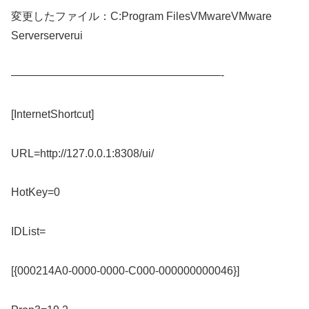
変更したファイル：C:Program FilesVMwareVMware
Serverserverui
———————————————————-
[InternetShortcut]
URL=http://127.0.0.1:8308/ui/
HotKey=0
IDList=
[{000214A0-0000-0000-C000-000000000046}]