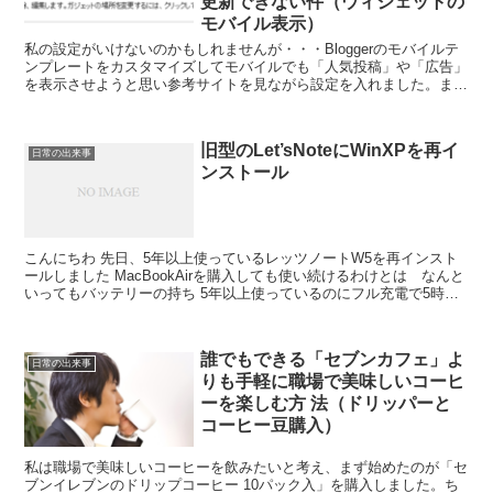
更新できない件（ウィジェットの
モバイル表示）
私の設定がいけないのかもしれませんが・・・Bloggerのモバイルテ
ンプレートをカスタマイズしてモバイルでも「人気投稿」や「広告」
を表示させようと思い参考サイトを見ながら設定を入れました。まぁ
モバイルでもウィジェットが表示されるようになりモ...
旧型のLet’sNoteにWinXPを再イ
日常の出来事
ンストール
こんにちわ 先日、5年以上使っているレッツノートW5を再インスト
ールしました MacBookAirを購入しても使い続けるわけとは なんと
いってもバッテリーの持ち 5年以上使っているのにフル充電で5時間
は使えます 使い方はネット・メール 文書...
誰でもできる「セブンカフェ」よ
日常の出来事
りも手軽に職場で美味しいコーヒ
ーを楽しむ方 法（ドリッパーと
コーヒー豆購入）
私は職場で美味しいコーヒーを飲みたいと考え、まず始めたのが「セ
ブンイレブンのドリップコーヒー 10パック入」を購入しました。ち