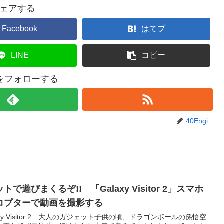
ェアする
Facebook
はてブ
LINE
コピー
giをフォローする
40Engi
遊びまくるぞ!! 「Galaxy Visitor 2」スマホ
コプターで動画を撮影する
y Visitor 2 大人のガジェット子供の頃、ドラゴンボールの孫悟空