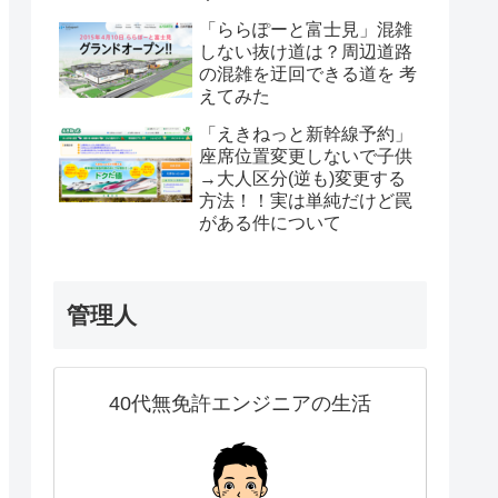
「ららぽーと富士見」混雑
しない抜け道は？周辺道路
の混雑を迂回できる道を 考
えてみた
「えきねっと新幹線予約」
座席位置変更しないで子供
→大人区分(逆も)変更する
方法！！実は単純だけど罠
がある件について
管理人
40代無免許エンジニアの生活