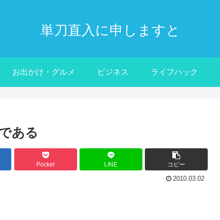
単刀直入に申しますと
お出かけ・グルメ
ビジネス
ライフハック
である
Pocket
LINE
コピー
2010.03.02