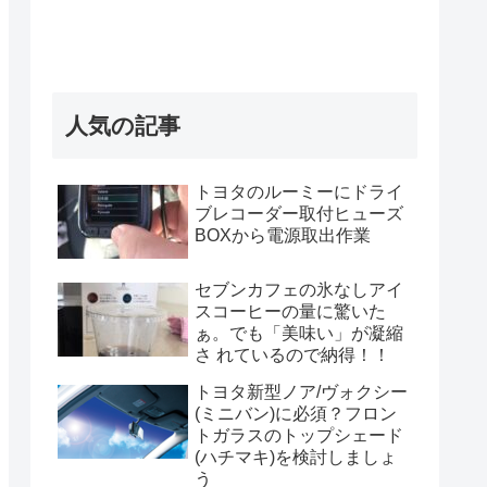
人気の記事
トヨタのルーミーにドライ
ブレコーダー取付ヒューズ
BOXから電源取出作業
セブンカフェの氷なしアイ
スコーヒーの量に驚いた
ぁ。でも「美味い」が凝縮
さ れているので納得！！
トヨタ新型ノア/ヴォクシー
(ミニバン)に必須？フロン
トガラスのトップシェード
(ハチマキ)を検討しましょ
う