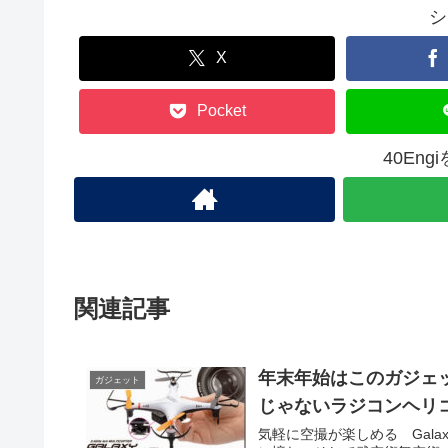
シ
X
Pocket
40En
関連記事
年末年始はこのガジェットで
ガジェット
じゃないラジコンヘリ
気軽に空撮が楽しめる Galax