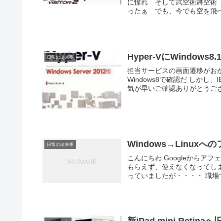
に憧れ そして武空術舞空術
ったぁ でも、今でも空を飛べ
Hyper-VにWindo
日常の出来事
担当サービスの画面遷移がおか
Windows8で確認だ しかし、IE
気が早いご確認ありがとうござい
Windows→Linux
日常の出来事
こんにちわ Googleから
もらえず、使えなくなってし
っていましたが・・・・ 職場で、