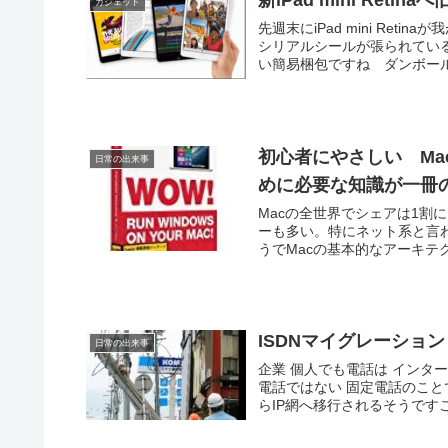
新iPad mini Reti
ガジェット
先週末にiPad mini Re
シリアルシールが張られているだ
い簡易梱包ですね ダンボール薄
初心者にやさしい Mac
日常の出来事
めに必要な知識が一冊の
Macの全世界でシェアは1割に
ーも多い。特にネット系と言わ
うでMacの基本的なアーキテクチャ
ISDNマイグレーショ
日常の出来事
企業 個人でも電話は インタ
電話ではない 固定電話のことで
らIP網へ移行されるそうですこれに