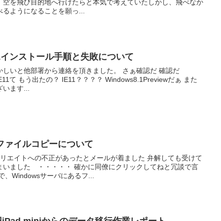
 空を飛び目的地へ行けたらと本気で考えていたしかし、飛べなか
るようになることを願っ...
ws8.1インストール手順と失敗について
しいと他部署から連絡を頂きました。 さぁ確認だ 確認だ
11て もう出たの？ IE11？？？？ Windows8.1Previewだぁ また
ます...
へのファイルコピーについて
アフェリエイトへの不正があったとメールが着ました 弁解しても受けて
まいました ・・・・・ 確かに同僚にクリックしてねと冗談で言
Windowsサーバにあるフ...