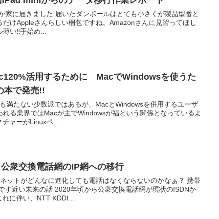
naへ旧iPad miniからのデータ移行作業レポート
tinaが我が家に届きました 届いたダンボールはとても小さくが製品型番と
けAppleさんらしい梱包ですね。Amazonさんに見習ってほし
い‼︎手始め...
120%活用するために MacでWindowsを使うた
本で発売!!
も満たない少数派ではあるが、MacとWindowsを併用するユーザ
れる業界ではMacが主でWindowsが福という関係となっているよ
ーがLinuxペ...
ン 公衆交換電話網のIP網への移行
ーネットがどんなに進化しても電話はなくならないのかなぁ？ 携帯
す近い未来の話 2020年頃から公衆交換電話網が現状のISDNか
伴い、NTT KDDI...