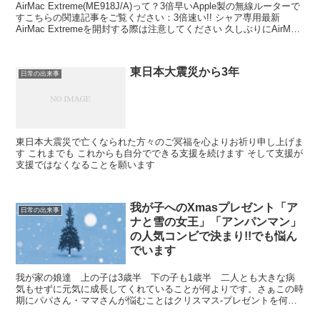
AirMac Extreme(ME918J/A)って？3倍早いApple製の無線ルーターで
すこちらの関連記事をご覧ください：3倍速い!! シャア専用最新
AirMac Extremeを開封する際は注意してください 久しぶりにAirMac
ユーテ...
東日本大震災から3年
日常の出来事
東日本大震災で亡くなられた方々のご冥福を心よりお祈り申し上げま
す これまでも これからも自分でできる支援を続けます そして支援が
支援ではなくなることを願います
我が子へのXmasプレゼント「ア
日常の出来事
ナと雪の女王」「アンパンマン」
の人気コンビで決まり!!でも悩ん
でいます
我が家の娘達 上の子は3歳半 下の子も1歳半 二人とも大きな病
気もせずに元気に成長してくれていることが何よりです。さぁこの時
期にパパさん・ママさんが悩むことはクリスマス-プレゼントを何に
するか？ちなみに昨年は我が子にXmasプレゼントでスト...