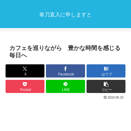
単刀直入に申しますと
カフェを巡りながら 豊かな時間を感じる
毎日へ
X
Facebook
はてブ
Pocket
LINE
コピー
2010.05.23