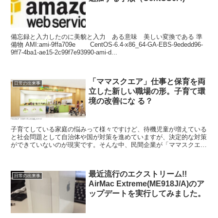
備忘録と入力したのに美貌と入力 ある意味 美しい変換である 準
備物 AMI:ami-9ffa709e CentOS-6.4-x86_64-GA-EBS-9ededd96-
9ff7-4ba1-ae15-2c99f7e93990-ami-d...
「ママスクエア」仕事と保育を両
日常の出来事
立した新しい職場の形。子育て環
境の改善にな る？
子育てしている家庭の悩みって様々ですけど、待機児童が増えている
と社会問題として自治体や国が対策を進めていますが、決定的な対策
ができていないのが現実です。そんな中、民間企業が「ママスクエ
ア」という新しい職場環境を提供する事業を始めました。 「...
最近流行のエクストリーム!!
日常の出来事
AirMac Extreme(ME918J/A)のア
ップデートを実行してみました。