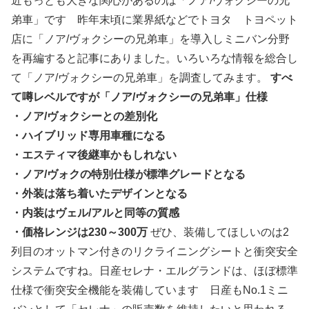
近もっとも大きな関心があるのは「ノア/ヴォクシーの兄
弟車」です 昨年末頃に業界紙などでトヨタ トヨペット
店に「ノア/ヴォクシーの兄弟車」を導入しミニバン分野
を再編すると記事にありました。いろいろな情報を総合し
て「ノア/ヴォクシーの兄弟車」を調査してみます。
すべ
て噂レベルですが「ノア/ヴォクシーの兄弟車」仕様
・ノア/ヴォクシーとの差別化
・ハイブリッド専用車種になる
・エスティマ後継車かもしれない
・ノア/ヴォクの特別仕様が標準グレードとなる
・外装は落ち着いたデザインとなる
・内装はヴェル/アルと同等の質感
・価格レンジは230～300万
ぜひ、装備してほしいのは2
列目のオットマン付きのリクライニングシートと衝突安全
システムですね。日産セレナ・エルグランドは、ほぼ標準
仕様で衝突安全機能を装備しています 日産もNo.1ミニ