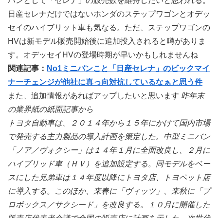
バンとして「セレナ」の販売数を維持したいと思われる。
日産セレナだけではないホンダのステップワゴンとオデッ
セイのハイブリット車も気なる。ただ、ステップワゴンの
HVは新モデル販売開始後に追加投入されると噂がありま
す。オデッセイHVの登場時期が早いかもしれませんね
関連記事：
No1ミニバンこと「日産セレナ」のビックマイ
ナーチェンジが他社に真っ向対抗しているなぁと思う件
また、追加情報があればアップしたいと思います
昨年末
の業界紙の紙面記事から
トヨタ自動車は、２０１４年から１５年にかけて国内市場
で発売する主力製品の導入計画を策定した。中型ミニバン
「ノア／ヴォクシー」は１４年１月に全面改良し、２月に
ハイブリッド車（ＨＶ）を追加設定する。同モデルをベー
スにした兄弟車は１４年度以降にトヨタ店、トヨペット店
に導入する。このほか、来春に「ヴィッツ」、来秋に「プ
ロボックス／サクシード」を改良する。１０月に開催した