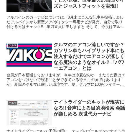
ナビが登場。世界最大の画面サイ
ズとジャストフィットを実現!!
アルパインのカーナビについては、3月末にこんな記事を投稿しまし
たアルパインから新型ノア/ヴォクシー専用ナビが発売。自分で取り
付ける方はチェック!! | 単刀直入に申しますと そして、今度はアルパ
インから車種専用カーナビ「BIGX」プレミアム...
クルマのエアコン涼しいですか？
クルマ
ガソリン車もハイブリッド車にも
注入するだけでエアコンが涼しく
なる魔法のようなオイル？「パワ
ーエアコン」とは
台風が日本横断しておりますが、今年は冷夏なのか まだまだ夜はエ
アコンをつけないで寝ることができている今日この頃ではあります
が、夏場のクルマは厳しい環境です。夏、クルマに100円ライターを
置きっぱなしで一日炎天下に放置したら100円ライターが...
ナイトライダーのキットが現実に
クルマ
なる!! 音声による目的地検索 会話
が楽しめる 次世代カーナビ
ナイトライダーについて子供の頃に、テレビのゴールデンでナイトラ