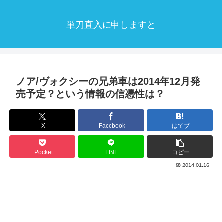
単刀直入に申しますと
ノア/ヴォクシーの兄弟車は2014年12月発
売予定？という情報の信憑性は？
X
Facebook
はてブ
Pocket
LINE
コピー
2014.01.16