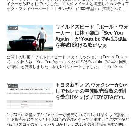
イダーが放映されていました。主人公マイケルと黒塗りのポンティア
ック・ファイヤーバード・トランザム（1982年型）に搭載されてい
る人工知能K.I.T.T.（キット）が悪党をやっつけ...
ワイルドスピード「ポール・ウォ
クルマ
ーカー」に捧ぐ楽曲「See You
Again 」が Youtubeで再生3億回
を突破!!泣ける歌だなぁ
公開中の映画「ワイルドスピード スカイミッション（Fast & Furious
7）」の挿入歌「See You Again 」の公式PVがYoutubeでの再生回数
が3億回を突破しました。私も5回リピートしました。 この「See
You A...
トヨタ新型ノア/ヴォクシーが1か
クルマ
月でセレナの年間販売台数の6割
を受注!!やっ ぱりTOYOTAだね。
1月20日に新型ノア/ ヴォクシーが発売されて約1か月早くも予想を上
回る販売記録でなんと61,000台の受注となっています。この数字がど
れだけスゴイのか ライバル日産セレナ2013年の年間販売台数が約
96,000台なので1ヶ月でセレナの年間...