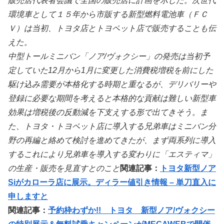
販売店代表者会議で全国の販売店に計画を示した。次世代
環境車として１５年から市販する新型燃料電池車（ＦＣ
Ｖ）は当初、トヨタ店とトヨペット店で販売することも伝
えた。
中型トールミニバン「ノア/ヴォクシー」の発売は当初予
定していた12月から1月に変更した消費税増税を前にした
駆け込み需要が本格化する時期と重なるが、デリバリーや
登録に必要な期間を考えると本格的な貢献は難しい新型車
効果は増税後の反動減を下支えする形で出てきそう。ま
た、トヨタ・トヨペット店に導入する兄弟車はミニバン分
野の再編と絡めて検討を進めてきたが、まず両系列に導入
するこれにより兄弟車を導入する変わりに「エスティマ」
の生産・販売を見直すとのこと
関連記事：
トヨタ新型ノア
Siがカローラ店に展示。ディラー値引き情報 – 単刀直入に
申しますと
関連記事：
予約枠わずか!! トヨタ 新型ノア/ヴォクシー