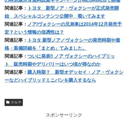
の特別展示＆無料試乗キャンペーンがMEGAWEBで開催
関連記事：
トヨタ 新型ノア・ヴォクシーが正式発売開
始 スペシャルコンテンツ公開中 覗いてみます
関連記事：
ノア/ヴォクシーの兄弟車は2014年12月発売予
定？という情報の信憑性は？
関連記事：
トヨタ 新型ノア／ヴォクシーの発売時期や価
格・装備詳細を「まとめ」てみました。
関連記事：
ついに発表‼︎ ノア ヴォクシーのハイブリッ
ト 販売時期やデリバリーはいつ頃が得なのか
関連記事：
購入時期？ 新型オデッセイ・ノア・ヴォクシ
ーなどハイブリッドミニバンを購入するなら
クルマ
スポンサーリンク