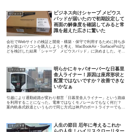
ビジネス向けシャープ メビウス
ガジェット
パッドが届いたので初期設定して
画面の解像度を確認してみると常
識を超えた広さに驚いた
会社でWebサイトの検証と開発・構築・保守で利用するために持ち歩
きが楽はパソコンを購入しようと考え、MacBookAir・SurfacePro2な
どを検討した結果「シャープ メビウスパッド」に決めました。そし
て稟議の承認もいただき注文 1週...
明らかにキャパオーバーな日暮里
日常の出来事
舎人ライナー！原因は座席形状と
配置ではないですか？改善できな
いかなぁ
引越により通勤経路が変わり都営「日暮里舎人ライナー」という路線
を利用することになった。電車ではなくモノレールでもなく何だ？
案内軌条式鉄道というもので同じ方式は神戸のポートライナーでも採
用されている 通勤時の混雑状況 ウィキペディアの内容を...
人生の節目 厄年に考えるこれか
日常の出来事
らの人生！ハイリスクローリター