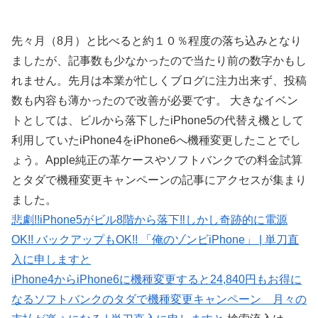
先々月（8月）と比べると約１０％程度の落ち込みとなり
ましたが、記事数も少なかったので当たり前の数字かもし
れません。先月は本業が忙しくブログに注力出来ず、投稿
数も内容も薄かったので改善が必要です。 大きなイベン
トとしては、ビルから落下したiPhone5の代替え機として
利用していたiPhone4をiPhone6へ機種変更したことでし
ょう。Apple純正の革ケースやソフトバンクでの料金試算
とタダで機種変更キャンペーンの記事にアクセスが集まり
ました。
悲劇!!iPhone5がビル8階から落下‼︎しかし奇跡的に電源
OK!! バックアップもOK!! 「俺のゾンビiPhone」 | 単刀直
入に申しますと
iPhone4からiPhone6に機種変更すると24,840円もお得に
なるソフトバンクのタダで機種変更キャンペーン 月々の