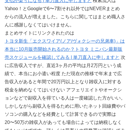
支払が楽ぅになる | 単刀直入に申しますと
検索流入は
Yahoo！とGoogleで6〜7割それ以外ではNEVERまとめ
からの流入が増えました。こちらに関してはまとめ職人さ
んに感謝しなくてはいけません。
まとめサイトにリンクされたのは
トヨタ新生「エクスワイア(ノア/ヴォクシーの兄弟車)」は
本当に10月販売開始されるのか？トヨタ ミニバン最新販
売スケジュールを確認してみる | 単刀直入に申しますと
次
に広告収入ですが、直近3ヶ月の平均は月2万円という成
績で、本当にお小遣い程度 ただ現在の推移で年末まで広
告収入があると年間で20万円以上となり雑収入に対する
税金を納めなくてはいけない アフェリエイトやオークシ
ョンなどで副収入を得ている人は一度確認した方がいい。
しかしながら副収入を得るために用いたネット回線費やパ
ソコンの購入などを経費として計算できるので実際は
20〜50万の雑収入があっても場合によっては納税しなく