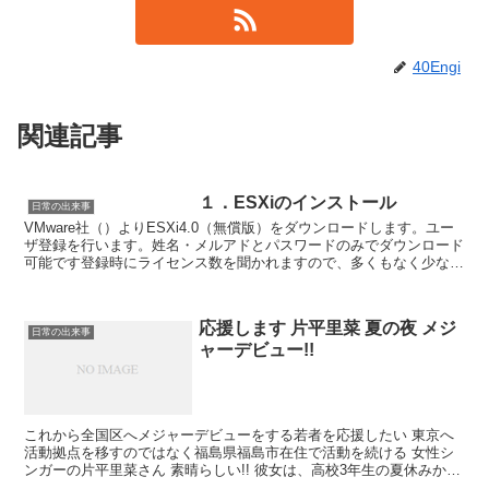
40Engi
関連記事
１．ESXiのインストール
日常の出来事
VMware社（）よりESXi4.0（無償版）をダウンロードします。ユー
ザ登録を行います。姓名・メルアドとパスワードのみでダウンロード
可能です登録時にライセンス数を聞かれますので、多くもなく少なく
もない数を登録しましょう 私は5ライセンス分...
応援します 片平里菜 夏の夜 メジ
日常の出来事
ャーデビュー!!
これから全国区へメジャーデビューをする若者を応援したい 東京へ
活動拠点を移すのではなく福島県福島市在住で活動を続ける 女性シ
ンガーの片平里菜さん 素晴らしい!! 彼女は、高校3年生の夏休みから
音楽活動を始めた 彼女を紹介する記事 片平里菜、...