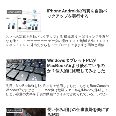
iPhone Androidの写真を自動バ
日常の出来事
ックアップを実行する
スマホの写真を自動バックアップする 構成図 やっぱりインフラ系だ
なぁ俺・・・ ーーーーーー データの流れ ＞＞＞無線LAN＞＞＞＞＞
＞ネット＞＞＞ 外出先からもアップロードできますが回線と通信費
を考えてやめてます まずは、Pogoplugと...
WindowsタブレットPCが
日常の出来事
MacBookAirより優れているの
か？個人的に比較してみました
先日、MacBookAirを1ヶ月ぶりで使用しました。しかもBootCampの
Windows7ですけど・・・Mac側は動画ファイルをiMovieで作成して
しまい容量の大半を子供の動画ファイルで占められている。いつか
MacBookAirの初期...
長い休み明けの仕事復帰を楽にす
日常の出来事
る秘訣