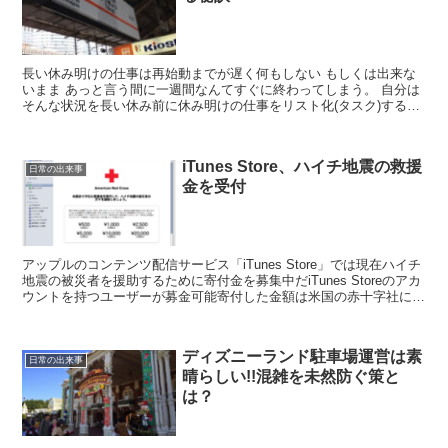
長い休み明けの仕事は再始動までが遅く何もしない もしくは出来な
いまま あっと言う間に一週間なんてすぐに終わってしまう。 自分は
そんな状況を長い休み前に休み明けの仕事をリスト化(タスク)するこ
とで回避している 「まず何をするべきか？」ではなく...
iTunes Store、ハイチ地震の救援
日常の出来事
金を受付
アップルのコンテンツ配信サービス「iTunes Store」では現在ハイチ
地震の被災者を援助するために寄付金を募集中だiTunes Storeのアカ
ウントを持つユーザーが募金可能寄付した金額は米国の赤十字社に全
額渡り、被災者の食料水、避難所...
ディズニーランド駐車場運営は素
日常の出来事
晴らしい!!混雑を未然防ぐ策と
は？