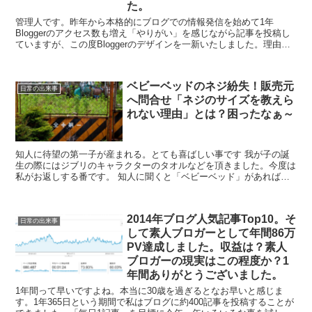
た。
管理人です。昨年から本格的にブログでの情報発信を始めて1年
Bloggerのアクセス数も増え「やりがい」を感じながら記事を投稿し
ていますが、この度Bloggerのデザインを一新いたしました。理由と
しては素人がコツコツと先人の知恵を拝借して更新...
ベビーベッドのネジ紛失！販売元
日常の出来事
へ問合せ「ネジのサイズを教えら
れない理由」とは？困ったなぁ～
知人に待望の第一子が産まれる。とても喜ばしい事です 我が子の誕
生の際にはジブリのキャラクターのタオルなどを頂きました。今度は
私がお返しする番です。 知人に聞くと「ベビーベッド」があれば助
かると、我が家にありますよ。それ！頂きものです ついで...
2014年ブログ人気記事Top10。そ
日常の出来事
して素人ブロガーとして年間86万
PV達成しました。収益は？素人
ブロガーの現実はこの程度か？1
年間ありがとうございました。
1年間って早いですよね。本当に30歳を過ぎるとなお早いと感じま
す。1年365日という期間で私はブログに約400記事を投稿することが