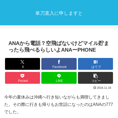
単刀直入に申しますと
ANAから電話？空飛ばないけどマイル貯ま
ったら飛べるらしいよANAーPHONE
X
Facebook
はてブ
Pocket
LINE
コピー
2016.11.16
今年の夏休みは沖縄へ行き短いながらも満喫してきまし
た。その際に行きも帰りもお世話になったのはANAの777
でした。