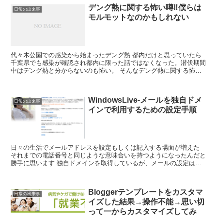
デング熱に関する怖い噂‼︎僕らは
日常の出来事
モルモットなのかもしれない
代々木公園での感染から始まったデング熱 都内だけと思っていたら
千葉県でも感染が確認され都内に限った話ではなくなった。潜伏期間
中はデング熱と分からないのも怖い。 そんなデング熱に関する怖い
噂を入手した 医療機関にお勤めの方で、デング熱は都内だ...
WindowsLive-メールを独自ドメ
日常の出来事
インで利用するための設定手順
日々の生活でメールアドレスを設定もしくは記入する場面が増えた
それまでの電話番号と同じような意味合いを持つようになったんだと
勝手に思います 独自ドメインを取得しているが、メールの設定はし
ていない 独自ドメインでメールをやり取りする必要がない...
Bloggerテンプレートをカスタマ
日常の出来事
イズした結果→操作不能→思い切
って一からカスタマイズしてみ