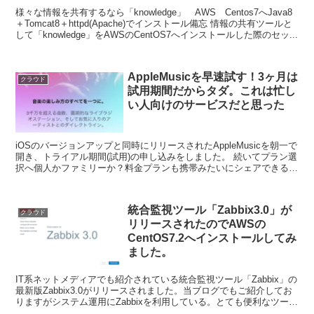
様々な情報を共有するなら「knowledge」 AWS Centos7へJava8
＋Tomcat8＋httpd(Apache)でインストール備忘 情報の共有ツールと
して「knowledge」をAWSのCentOS7へインストールした際のセッ...
AppleMusicを早速試す！3ヶ月は
クラウド
試用期間だからタダ。これは忙し
い人向けのサービスだと思った
iOSのバージョンアップと同時にリリースされたAppleMusicを朝一で
開き、トライアル期間(試用)の申し込みをしました。 続いてプラン選
択へ個人かファミリーか？料金プランも携帯みたいにシェアできるん
ですね。 クレジットカードの認証やら規...
統合監視ツール「Zabbix3.0」が
クラウド
リリースされたのでAWSの
CentOS7.2へインストールしてみ
ました。
IT系ネットメディアでも紹介されている統合監視ツール「Zabbix」の
最新版Zabbix3.0がリリースされました。当ブログでもご紹介してお
りますがシステム運用にZabbixを利用している。とても便利なツール
です。しかも無料です（サポートは...