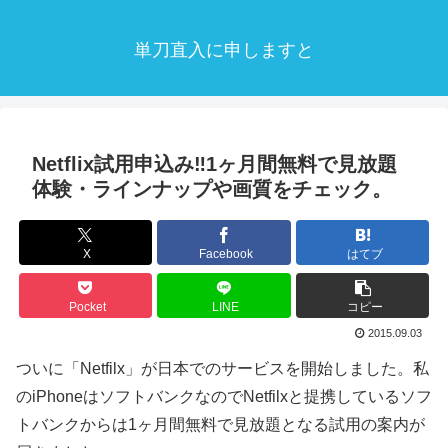
単刀直入に申しますと
Netflix試用申込み‼︎1ヶ月間無料で見放題
体験・ラインナップや画質をチェック。
X
Facebook
はてブ
Pocket
LINE
コピー
2015.09.03
ついに「Netfilx」が日本でのサービスを開始しました。私
のiPhoneはソフトバンクなのでNetfilxと提携しているソフ
トバンクからは1ヶ月間無料で見放題となる試用の案内が