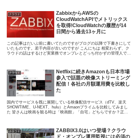
ZabbixからAWSの
クラウド
CloudWatchAPIでメトリックス
を取得!CloudWatchの履歴が14
日間から過去13ヶ月に
この記事はだいぶ前に書いてたのですがブログの以降で下書きにして
いたものです。若干内容が古いのですが こんにちは 相変わらず、ク
ラウドの話はするけど実業務でオンプレとどっち付かずの管理人で
す。 今日はZabbix3.0系の監視設定をクラスメソ...
Netflixに続きAmazonも日本市場
クラウド
参入で話題の映像ストリーミング
配信！各社の月額運用費を比較し
た
国内でサービスを既に展開している映像配信サービス（dTV、楽天
SHOWTIME、U-NEXT、hulu）とAmaonプライムを比較してみまし
た 皆さんは映画を観る時は「映画館」「自宅」どちらですか？正確
には映画館は基本新作で自宅はDVDやB...
ZABBIX3.0はいつ登場？クラウ
クラウド
ド・オンプレ運用監視には必須の