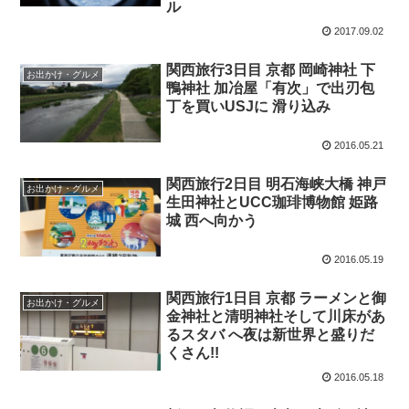
ル
2017.09.02
関西旅行3日目 京都 岡崎神社 下
お出かけ・グルメ
鴨神社 加冶屋「有次」で出刃包
丁を買いUSJに 滑り込み
2016.05.21
関西旅行2日目 明石海峡大橋 神戸
お出かけ・グルメ
生田神社とUCC珈琲博物館 姫路
城 西へ向かう
2016.05.19
関西旅行1日目 京都 ラーメンと御
お出かけ・グルメ
金神社と清明神社そして川床があ
るスタバ へ夜は新世界と盛りだ
くさん!!
2016.05.18