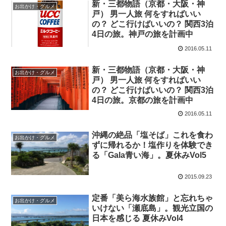
新・三都物語（京都・大阪・神
お出かけ・グルメ
戸） 男一人旅 何をすればいい
の？ どこ行けばいいの？ 関西3泊
4日の旅。神戸の旅を計画中
2016.05.11
新・三都物語（京都・大阪・神
お出かけ・グルメ
戸） 男一人旅 何をすればいい
の？ どこ行けばいいの？ 関西3泊
4日の旅。京都の旅を計画中
2016.05.11
沖縄の絶品「塩そば」これを食わ
お出かけ・グルメ
ずに帰れるか！塩作りを体験でき
る「Gala青い海」。夏休みVol5
2015.09.23
定番「美ら海水族館」と忘れちゃ
お出かけ・グルメ
いけない「瀬底島」。観光立国の
日本を感じる 夏休みVol4