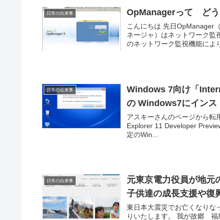
OpManagerって 
日常の出来事
こんにちは 先日OpManage
ネージャ）はネットワーク監視
のネットワーク監視機能により 
Windows 7向け「Interne
日常の出来事
の Windows7にイ
アスキーさんのページから転用米マ
Explorer 11 Develop
定のWin...
元東京電力役員が地元の
日常の出来事
子供達の成長支援や復
東日本大震災でお亡くなりな
りいたします。 我が故郷 