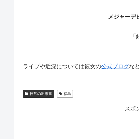
メジャーデ
「
ライブや近況については彼女の
公式ブログ
な
日常の出来事
福島
スポ