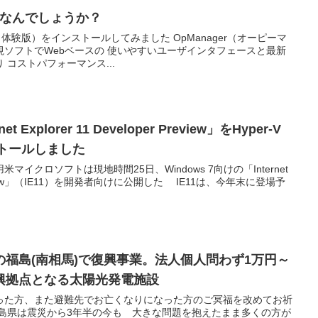
どうなんでしょうか？
r（体験版）をインストールしてみました OpManager（オーピーマ
ソフトでWebベースの 使いやすいユーザインタフェースと最新
コストパフォーマンス...
t Explorer 11 Developer Preview」をHyper-V
ンストールしました
イクロソフトは現地時間25日、Windows 7向けの「Internet
er Preview」（IE11）を開発者向けに公開した IE11は、今年末に登場予
福島(南相馬)で復興事業。法人個人問わず1万円～
興拠点となる太陽光発電施設
った方、また避難先でお亡くなりになった方のご冥福を改めてお祈
福島県は震災から3年半の今も 大きな問題を抱えたまま多くの方が