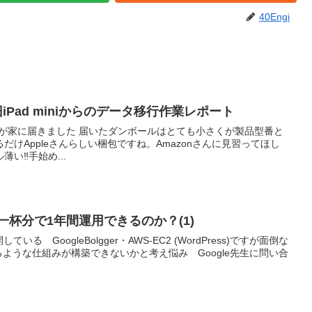
40Engi
naへ旧iPad miniからのデータ移行作業レポート
tinaが我が家に届きました 届いたダンボールはとても小さくが製品型番と
けAppleさんらしい梱包ですね。Amazonさんに見習ってほし
い‼︎手始め...
ヒー一杯分で1年間運用できるのか？(1)
る GoogleBolgger・AWS-EC2 (WordPress)ですが面倒な
ような仕組みが構築できないかと考え悩み Google先生に問い合