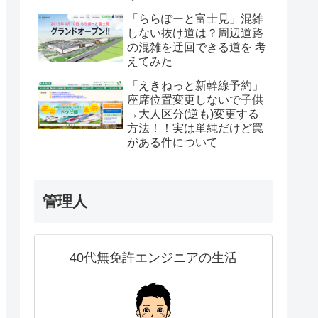
「ららぽーと富士見」混雑
しない抜け道は？周辺道路
の混雑を迂回できる道を 考
えてみた
「えきねっと新幹線予約」
座席位置変更しないで子供
→大人区分(逆も)変更する
方法！！実は単純だけど罠
がある件について
管理人
40代無免許エンジニアの生活