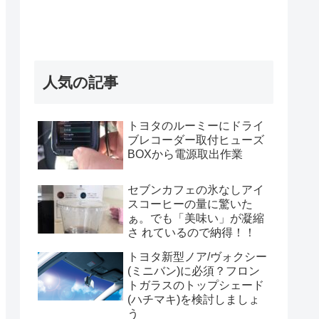
人気の記事
トヨタのルーミーにドライ
ブレコーダー取付ヒューズ
BOXから電源取出作業
セブンカフェの氷なしアイ
スコーヒーの量に驚いた
ぁ。でも「美味い」が凝縮
さ れているので納得！！
トヨタ新型ノア/ヴォクシー
(ミニバン)に必須？フロン
トガラスのトップシェード
(ハチマキ)を検討しましょ
う