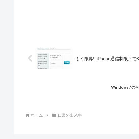
もう限界!! iPhone通信制限ま
Windows7の
ホーム
日常の出来事