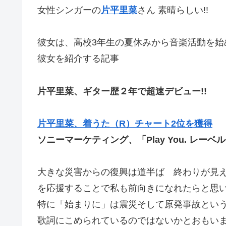
女性シンガーの
片平里菜
さん 素晴らしい!!
彼女は、高校3年生の夏休みから音楽活動を始
彼女を紹介する記事
片平里菜、ギター歴２年で超速デビュー!!
片平里菜、着うた（R）チャート2位を獲得
ソニーマーケティング、「Play You. レ
大きな災害からの復興は道半ば 終わりが見
を応援することで私も前向きになれたらと思
特に「始まりに」は震災そして原発事故とい
歌詞にこめられているのではないかとおもい