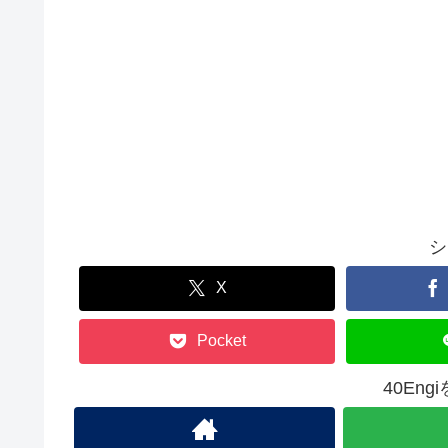
シ
X
Pocket
40En