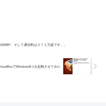
で330MB!! そして通信料は２７１万超です。。
VirtualBoxでWindows8.1を起動させてみた