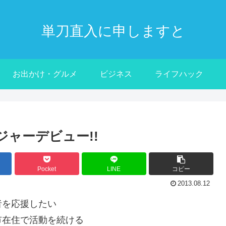
単刀直入に申しますと
お出かけ・グルメ
ビジネス
ライフハック
ジャーデビュー!!
Pocket
LINE
コピー
2013.08.12
者を応援したい
市在住で活動を続ける