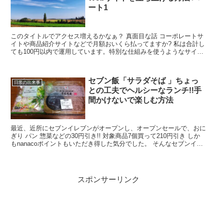
ート1
このタイトルでアクセス増えるかなぁ？ 真面目な話 コーポレートサ
イトや商品紹介サイトなどで月額おいくら払ってますか? 私は合計し
ても100円以内で運用しています。特別な仕組みを使うようなサイト
でなければ100円以下も可能なのです→これはアク...
セブン飯「サラダそば 」ちょっ
日常の出来事
との工夫でヘルシーなランチ!!手
間かけないで楽しむ方法
最近、近所にセブンイレブンがオープンし、オープンセールで、おに
ぎり パン 惣菜などの30円引き!! 対象商品7個買って210円引き しか
もnanacoポイントもいただき得した気分でした。 そんなセブンイレ
ブンでランチを買う事も多いのですが、...
スポンサーリンク