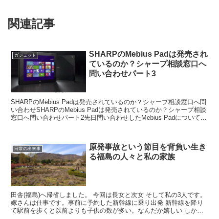
関連記事
SHARPのMebius Padは発売され
ガジェット
ているのか？シャープ相談窓口へ
問い合わせパート3
SHARPのMebius Padは発売されているのか？シャープ相談窓口へ問
い合わせSHARPのMebius Padは発売されているのか？シャープ相談
窓口へ問い合わせパート2先日問い合わせしたMebius Padについてシ
ャープさんから電話が...
原発事故という節目を背負い生き
日常の出来事
る福島の人々と私の家族
田舎(福島)へ帰省しました。 今回は長女と次女 そして私の3人です。
嫁さんは仕事です。事前に予約した新幹線に乗り出発 新幹線を降り
て駅前を歩くと以前よりも子供の数が多い。なんだか嬉しい しかし
生まれ育った田舎は大きく変わってしまった。 帰...