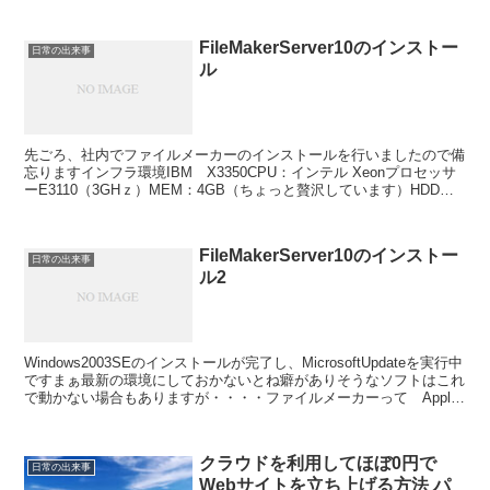
FileMakerServer10のインストー
日常の出来事
ル
先ごろ、社内でファイルメーカーのインストールを行いましたので備
忘りますインフラ環境IBM X3350CPU：インテル Xeonプロセッサ
ーE3110（3GHｚ）MEM：4GB（ちょっと贅沢しています）HDD：
500GB（C:30GB D:4...
FileMakerServer10のインストー
日常の出来事
ル2
Windows2003SEのインストールが完了し、MicrosoftUpdateを実行中
ですまぁ最新の環境にしておかないとね癖がありそうなソフトはこれ
で動かない場合もありますが・・・・ファイルメーカーって Apple
Inc. 100%出資...
クラウドを利用してほぼ0円で
日常の出来事
Webサイトを立ち上げる方法 パ