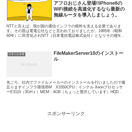
アフロおじさん登場!!iPhone6の
WiFi接続を高速化するなら最新の
無線ルータを導入しましょう。
NTTと言えば、我が国の通信インフラの根幹を支える企業でありま
す。その昔は電電公社などと言われておりましたが、1985年（昭和
60年）に民営化されNTT（日本電信電話株式会社）となりその後NTT
グループとして再編されました。私は仕事関係でN...
FileMakerServer10のインストー
日常の出来事
ル
先ごろ、社内でファイルメーカーのインストールを行いましたので備
忘りますインフラ環境IBM X3350CPU：インテル Xeonプロセッサ
ーE3110（3GHｚ）MEM：4GB（ちょっと贅沢しています）HDD：
500GB（C:30GB D:4...
スポンサーリンク