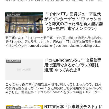
も、今でも空を飛べるようになることを願っ...
「イオン FT」団塊ジュニア世代
日常の出来事
がメインターゲット!!ファッショ
ンと雑貨のごった煮な新大型店舗
（埼玉県吉川市イオンタウン）
新三郷にある「ららぽーと新三郷」でお買い物して自宅へ帰る途中に
見慣れないお店を発見しました。店名は「FT」場所は埼玉県吉川市
イオンタウン内 .embed-container { position: relative; padding-bot...
ドコモiPhone5Sをデータ通信専
日常の出来事
用で運用できるか(プラスXi割も
適用) やってみたよ!!
こんにちわ 嫁スマホの格安運用期間が終わってしまったので、自分
の契約名義を使ってiPhone5Sを追加契約し格安運用できるか やって
みました。過去記事：ドコモのiPhone5SをプラスXi割＋Xiデータプ
ランで運用できるのかドコモに聞くため...
NTT東日本「回線速度テスト」に
日常の出来事