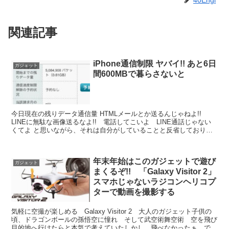
40Engi
関連記事
iPhone通信制限 ヤバイ!! あと6日
ガジェット
間600MBで暮らさないと
今日現在の残りデータ通信量 HTMLメールとか送るんじゃねよ!!
LINEに無駄な画像送るなよ!! 電話してこいよ LINE通話じゃない
くてよ と思いながら、それは自分がしていることと反省しておりま
す あと6日間は節制します
年末年始はこのガジェットで遊び
ガジェット
まくるぞ!! 「Galaxy Visitor 2」
スマホじゃないラジコンヘリコプ
ターで動画を撮影する
気軽に空撮が楽しめる Galaxy Visitor 2 大人のガジェット子供の
頃、ドラゴンボールの孫悟空に憧れ そして武空術舞空術 空を飛び
目的地へ行けたらと本気で考えていたしかし、飛べなかったぁ で