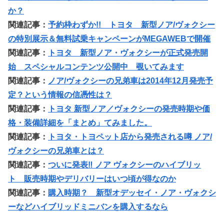
か？
関連記事：
予約枠わずか!! トヨタ 新型ノア/ヴォクシー
の特別展示＆無料試乗キャンペーンがMEGAWEBで開催
関連記事：
トヨタ 新型ノア・ヴォクシーが正式発売開
始 スペシャルコンテンツ公開中 覗いてみます
関連記事：
ノア/ヴォクシーの兄弟車は2014年12月発売予
定？という情報の信憑性は？
関連記事：
トヨタ 新型ノア／ヴォクシーの発売時期や価
格・装備詳細を「まとめ」てみました。
関連記事：
トヨタ・トヨペット店から発売される噂 ノア/
ヴォクシーの兄弟車とは？
関連記事：
ついに発表‼︎ ノア ヴォクシーのハイブリッ
ト 販売時期やデリバリーはいつ頃が得なのか
関連記事：
購入時期？ 新型オデッセイ・ノア・ヴォクシ
ーなどハイブリッドミニバンを購入するなら