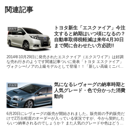
関連記事
トヨタ新生「エスクァイア」今注
クルマ
文すると納期はいつ頃になるの？
自動車取得税軽減は来年4月30日
まで間に合わせたい方必読!!
2014年10月29日に発売されたエスクァイア（エクスワイア）は好調
な売れ行きのようです関連記事ついに発表「トヨタ エスクァイア」
ヴォクシー/ノアの上級モデルとして登場！！「新しい高級ミニバ
ン」を提案。その価格は？中身は？違いは？ | 単刀...
気になるレヴォーグの納車時期と
クルマ
人気グレード・色で分かった消費
動向
6月20日にレヴォーグの販売が開始されました。販売前の予約販売だ
けで2万台程度のオーダーが入っている状況ですが、今から契約した
らいつ納車されるのでしょうか？ また人気のグレードや色はどうで
しょうか？某雑誌記事やネットの情報によると 人気グレ...