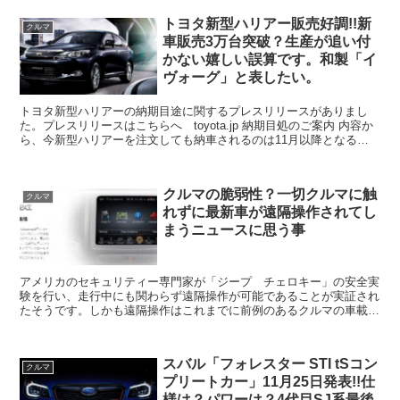
トヨタ新型ハリアー販売好調!!新
クルマ
車販売3万台突破？生産が追い付
かない嬉しい誤算です。和製「イ
ヴォーグ」と表したい。
トヨタ新型ハリアーの納期目途に関するプレスリリースがありまし
た。プレスリリースはこちらへ toyota.jp 納期目処のご案内 内容か
ら、今新型ハリアーを注文しても納車されるのは11月以降となるそ
うです。注文から納車まで約4か月間ほどの時間...
クルマの脆弱性？一切クルマに触
クルマ
れずに最新車が遠隔操作されてし
まうニュースに思う事
アメリカのセキュリティー専門家が「ジープ チェロキー」の安全実
験を行い、走行中にも関わらず遠隔操作が可能であることが実証され
たそうです。しかも遠隔操作はこれまでに前例のあるクルマの車載コ
ンピュータに接続した状態ではなく、車体に触れずに社外の...
スバル「フォレスター STI tSコン
クルマ
プリートカー」11月25日発表!!仕
様は？パワーは？4代目SJ系最後