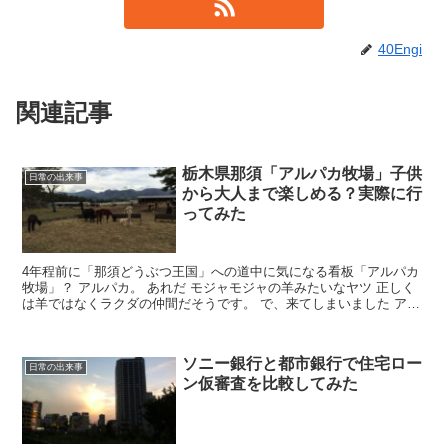
40Engi
関連記事
栃木県那須「アルパカ牧場」子供
日常の出来事
から大人まで楽しめる？実際に行
ってみた
4年程前に「那須どうぶつ王国」への道中に気になる看板「アルパカ
牧場」？ アルパカ。 あれだ モジャモジャの羊みたいなヤツ 正しく
は羊ではなくラクダの仲間だそうです。 で、来てしまいました アル
パカ牧場 那須ビッグファームもこものアルパカを期...
ソニー銀行と都市銀行で住宅ロー
日常の出来事
ン仮審査を比較してみた