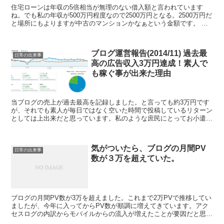
住宅ローンは年収の5倍相当が無理のない借入額と言われています
ね。でも私の年収が500万円程度なので2500万円となる。2500万円だ
と場所にもよりますが中古のマンションかなぁという金額です。 そ
んな時は思い切って銀行の住宅ローンの仮審査を申...
ブログ運営報告(2014/11) 過去最
日常の出来事
高の広告収入3万円達成！素人で
も稼ぐ事が出来た理由
当ブログの売上が過去最高を記録しました。と言っても約3万円です
が、それでも素人が毎日ではなく空いた時間で投稿しているリターン
としては上出来だと思っています。私のような庶民にとってお小遣3
万円は大きいです。そして年末年始には「有難い」副収入で...
気がついたら、ブログの月間PV
日常の出来事
数が３万を超えていた。
ブログの月間PV数が3万を超えました。これまで2万PVで推移してい
ましたが、今年に入ってからPV数が順調に増えてきています。アク
セスログの内訳からモバイルからの流入が増えたことが要因だと思い
ます。 去年はデスクトップが7割、モバイル3割が今...