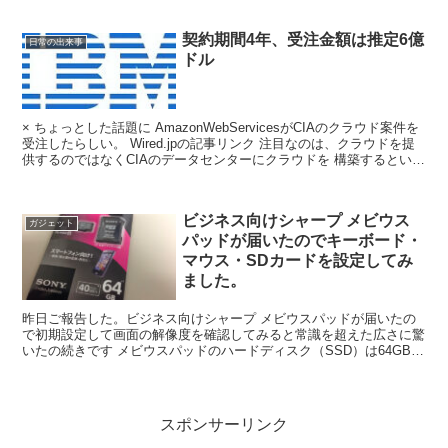
契約期間4年、受注金額は推定6億
日常の出来事
ドル
× ちょっとした話題に AmazonWebServicesがCIAのクラウド案件を
受注したらしい。 Wired.jpの記事リンク 注目なのは、クラウドを提
供するのではなくCIAのデータセンターにクラウドを 構築するという
内容である しかも、...
ビジネス向けシャープ メビウス
ガジェット
パッドが届いたのでキーボード・
マウス・SDカードを設定してみ
ました。
昨日ご報告した。ビジネス向けシャープ メビウスパッドが届いたの
で初期設定して画面の解像度を確認してみると常識を超えた広さに驚
いたの続きです メビウスパッドのハードディスク（SSD）は64GBと
少ない。そこで考えたのがSDカードスロットがある...
スポンサーリンク