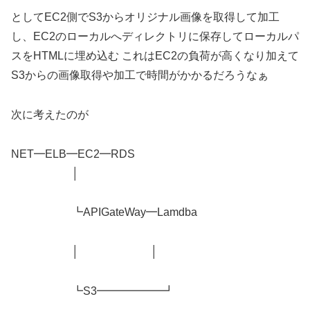
としてEC2側でS3からオリジナル画像を取得して加工
し、EC2のローカルへディレクトリに保存してローカルパ
スをHTMLに埋め込む これはEC2の負荷が高くなり加えて
S3からの画像取得や加工で時間がかかるだろうなぁ
次に考えたのが
NET━ELB━EC2━RDS
│
┗APIGateWay━Lamdba
│ │
┗S3━━━━━━┛