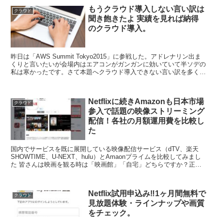
もうクラウド導入しない言い訳は
クラウド
聞き飽きたよ 実績を見れば納得
のクラウド導入。
昨日は「AWS Summit Tokyo2015」に参戦した。アドレナリン出ま
くりと言いたいが会場内はエアコンがガンガンに効いていて半ソデの
私は寒かったです。さて本題へクラウド導入できない言い訳を多く聞
く、何が悪いのか？何が何だか、分からな...
Netflixに続きAmazonも日本市場
クラウド
参入で話題の映像ストリーミング
配信！各社の月額運用費を比較し
た
国内でサービスを既に展開している映像配信サービス（dTV、楽天
SHOWTIME、U-NEXT、hulu）とAmaonプライムを比較してみまし
た 皆さんは映画を観る時は「映画館」「自宅」どちらですか？正確
には映画館は基本新作で自宅はDVDやB...
Netflix試用申込み‼︎1ヶ月間無料で
クラウド
見放題体験・ラインナップや画質
をチェック。