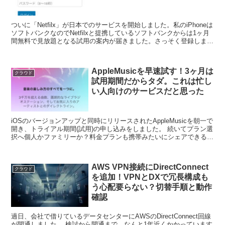
ついに「Netfilx」が日本でのサービスを開始しました。私のiPhoneは
ソフトバンクなのでNetfilxと提携しているソフトバンクからは1ヶ月
間無料で見放題となる試用の案内が届きました。さっそく登録しま
す。ソフトバンク決済なのでクレジッ...
AppleMusicを早速試す！3ヶ月は
クラウド
試用期間だからタダ。これは忙し
い人向けのサービスだと思った
iOSのバージョンアップと同時にリリースされたAppleMusicを朝一で
開き、トライアル期間(試用)の申し込みをしました。 続いてプラン選
択へ個人かファミリーか？料金プランも携帯みたいにシェアできるん
ですね。 クレジットカードの認証やら規...
AWS VPN接続にDirectConnect
クラウド
を追加！VPNとDXで冗長構成も
う心配要らない？切替手順と動作
確認
過日、会社で借りているデータセンターにAWSのDirectConnect回線
が開通しました。 検討から開通まで、なんと1年近くかかっています