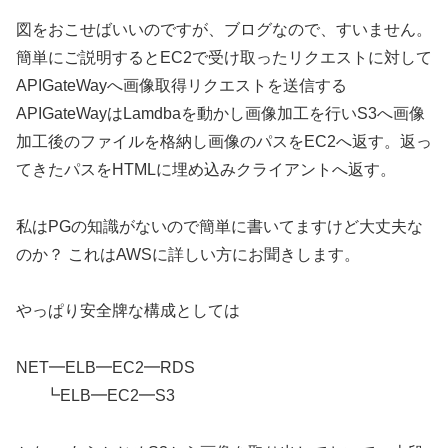
図をおこせばいいのですが、ブログなので、すいません。
簡単にご説明するとEC2で受け取ったリクエストに対して
APIGateWayへ画像取得リクエストを送信する
APIGateWayはLamdbaを動かし画像加工を行いS3へ画像
加工後のファイルを格納し画像のパスをEC2へ返す。返っ
てきたパスをHTMLに埋め込みクライアントへ返す。
私はPGの知識がないので簡単に書いてますけど大丈夫な
のか？ これはAWSに詳しい方にお聞きします。
やっぱり安全牌な構成としては
NET━ELB━EC2━RDS
┗ELB━EC2━S3