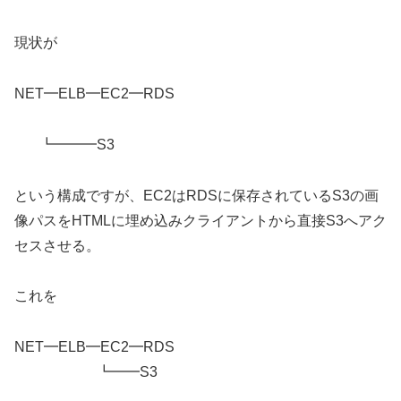
現状が
NET━ELB━EC2━RDS
┗━━━S3
という構成ですが、EC2はRDSに保存されているS3の画
像パスをHTMLに埋め込みクライアントから直接S3へアク
セスさせる。
これを
NET━ELB━EC2━RDS
┗━━S3