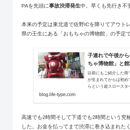
PAを先頭に
事故渋滞発生
中。早くも先行き不
本来の予定は東北道で佐野ICを降りてアウト
県の壬生にある「おもちゃの博物館」の予定
子連れで午後から
ちゃ博物館」と館
以前にもご紹介した雨
が生まれてからは初め
らという超スロースタ
滞も解消している事で
blog.life-type.com
高速でも2時間そして下道でも2時間という究
した。お金を払ってまで渋滞に巻き込まれた