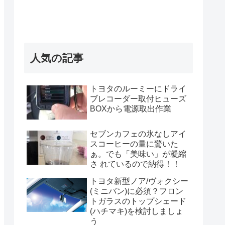
人気の記事
トヨタのルーミーにドライ
ブレコーダー取付ヒューズ
BOXから電源取出作業
セブンカフェの氷なしアイ
スコーヒーの量に驚いた
ぁ。でも「美味い」が凝縮
さ れているので納得！！
トヨタ新型ノア/ヴォクシー
(ミニバン)に必須？フロン
トガラスのトップシェード
(ハチマキ)を検討しましょ
う