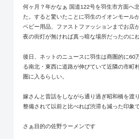
何ヶ月？年かなぁ 国道122号を羽生市方面
た。すると驚いたことに羽生のイオンモール
ベビー用品、ファストファッションまでお店
夜の街灯が無ければ真っ暗な場所だったのに
後日、ネットのニュースに羽生は商圏的に60
る南北・東西に道路が伸びていて近隣の市町村 
圏に入るらしい。
嫁さんと昔話をしながら通り過ぎ昭和橋を渡
整備されて以前と比べれば渋滞も減った印象
さぁ目的の佐野ラーメンです