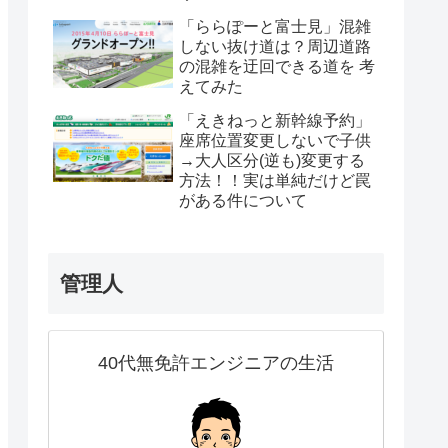
「ららぽーと富士見」混雑
しない抜け道は？周辺道路
の混雑を迂回できる道を 考
えてみた
「えきねっと新幹線予約」
座席位置変更しないで子供
→大人区分(逆も)変更する
方法！！実は単純だけど罠
がある件について
管理人
40代無免許エンジニアの生活