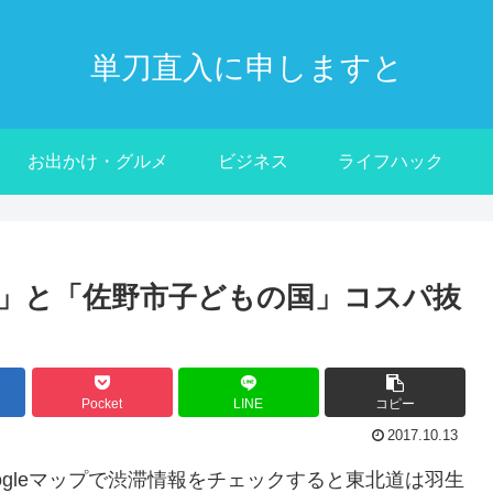
単刀直入に申しますと
お出かけ・グルメ
ビジネス
ライフハック
」と「佐野市子どもの国」コスパ抜
Pocket
LINE
コピー
2017.10.13
gleマップで渋滞情報をチェックすると東北道は羽生