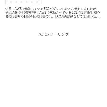
先日、AWSで稼動しているEC2がダウンしたとお伝えしましたが、
その続報です関連記事：AWSで稼動させているEC2で障害発生 初心
者の障害対応日記今回の障害では、EC2の再起動などで復旧しなかっ
た為、定期(毎日)スナップショットを取得してい...
スポンサーリンク