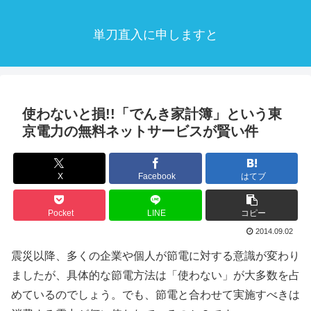
単刀直入に申しますと
使わないと損!!「でんき家計簿」という東
京電力の無料ネットサービスが賢い件
X
Facebook
はてブ
Pocket
LINE
コピー
2014.09.02
震災以降、多くの企業や個人が節電に対する意識が変わり
ましたが、具体的な節電方法は「使わない」が大多数を占
めているのでしょう。でも、節電と合わせて実施すべきは