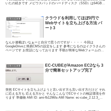
いたの続きです メビウスパッドのハードディスク（SSD）は64GBと
少ない。そこで考えたのがSDカードスロットがある...
クラウドを利用してほぼ0円で
日常の出来事
Webサイトを立ち上げる方法 パ
ート3
なんか連載ぽいなぁーと自分で思うのですが・・・・ 今回は
GoogleDriveと簡易CMSの設定をします 参考になるのはイクラさんの
ページです お世話になっております 手順が簡単なWebフォームの作
成から、GoogleDriveにログイン後...
EC-CUBEがAmazon EC2なら 3
日常の出来事
分で簡単セットアップ完了
突然 ECサイトを立ち上げようと言い出す方も言い出す方だけど それ
に応える方も 応える方かと そんなこんなでECサイトの検証環境を作
ります 準備物 AMI ID: ami-fb1296fa AMI Name: ec-cube_2.12.3_...