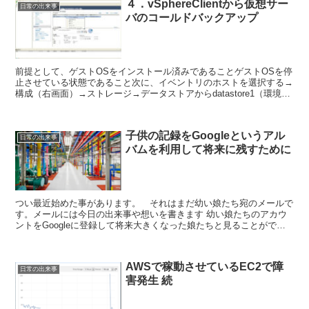
４．vSphereClientから仮想サー
日常の出来事
バのコールドバックアップ
前提として、ゲストOSをインストール済みであることゲストOSを停
止させている状態であること次に、イベントリのホストを選択する→
構成（右画面）→ストレージ→データストアからdatastore1（環境に
より）を右クリックする→メニューからデータ...
子供の記録をGoogleというアル
日常の出来事
バムを利用して将来に残すために
つい最近始めた事があります。 それはまだ幼い娘たち宛のメールで
す。メールには今日の出来事や想いを書きます 幼い娘たちのアカウ
ントをGoogleに登録して将来大きくなった娘たちと見ることができ
たらと思っています。 普段から写真や動画などを撮影...
AWSで稼動させているEC2で障
日常の出来事
害発生 続