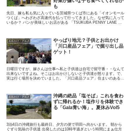
野菜が嫌いな子も食べてくれるか
も
先日、嫁も私も気に入っている茨城県つくば市にある「イオンモール
つくば」へわざわざ高速代を払って行ってきました。なぜ気に入って
いるか？ パンが美味しいお店がある 「TSUKUBA PENNY LANE つ
くば店」 パン好きの嫁も納得の美味しさ...
やっぱり地元？子供とお出かけ
お出かけ・グルメ
「川口産品フェア」で掘り出し品
ゲット！
日曜日ですが、嫁さんは仕事へ私と子供達は自宅で留守番・・なんて
出来ないですよね。そこはお出かけしないと子供達が怒ります。で、
実は行く場所を決めていました。「川口産品フェア」住まいのある川
口市内にある企業が出展する川口産品を紹介したり知っても...
沖縄の絶品「塩そば」これを食わ
お出かけ・グルメ
ずに帰れるか！塩作りを体験でき
る「Gala青い海」。夏休みVol5
3泊4日の沖縄旅行も最終日、夕方の便で羽田へ向かいます。 朝から
ぐずり気味の子供達 出発したのは10時半過ぎという時間にまぁ仕方