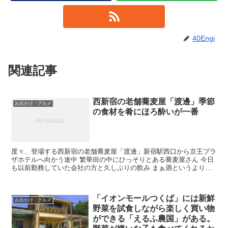
40Engi
関連記事
西新宿の老舗蕎麦屋「渡邊」季節
お出かけ・グルメ
の食材を肴にほろ酔いが一番
度々、登場する西新宿の老舗蕎麦屋「渡邊」新宿駅西口から京王プラ
ザホテルへ向かう途中 繁華街の中にひっそりとある蕎麦屋さん 今日
も以前勤務していた会社の方と久しぶりの飲み まぁ酒というより肴
かなぁ 今年一番の春陽気 飛び交う花粉で目がショボシ...
「イオンモールつくば」には新鮮
お出かけ・グルメ
野菜を試食しながら楽しく買い物
ができる「えるふ農国」がある。