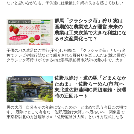
ないと思いながらも、子供達には最後に沖縄の良さを感じて欲しい。
自分も感じたい。 嫁さんの提案でこちらへ 読谷村に...
群馬「クラシック苺」狩り 実は
お出かけ・グルメ
画期的な農業法人が運営 未来の
農業は工夫次第で大きな利益にな
る６次産業化って？
子供のバス遠足にご同行(子守)した際に、「クラシック苺」という名
称でテレビや旅行誌などで紹介される苺狩りを楽しんだぁ(嫁と長女)
クラシック苺狩りができるのは群馬県前橋市郊外の畑の中で、大きな
ハウスがたくさん並んだ一角です。 クラシック苺の...
佐野厄除け・道の駅「どまんなか
お出かけ・グルメ
たぬま」・佐野らーめん(市内)へ
東北道佐野藤岡IC周辺混雑・渋滞
時の迂回ルート
男の大厄 自分もその年齢になったのか と改めて思う今日この頃で
す。 厄除けとして有名な「佐野厄除け大師」へ厄払いへ 関東圏で
東京都以北の方は厄除け＝「佐野厄除け大師」という方程式になる方
が多いのではないでしょうか？私も厄除けは「佐野厄除け大...