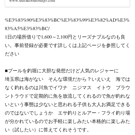
www.shirakobatosuijo.com
%E3%83%90%E3%83%BC%E3%83%99%E3%82%AD%E3%
83%A5%E3%83%BC/
1日の場所借りで1,600～2,100円とリーズナブルなのも良
い。事前登録が必要です詳しくは上記ページを参照してく
ださい
■プールを釣堀に大胆な発想だけど人気のレジャーに
埼玉県は海がない そんな環境だから？いえいえ 海では
なく釣れるのは川魚でイワナ ニジマス イトウ ブラウ
ントラウドで定期的に魚を放流してくれるので魚が釣れな
いという事態は少ないと思われる子供も大人お満足できる
のではないでしょうか エサ釣りとルアー・フライ釣り場
が分かれているのでお手軽に楽しみたい本格的に楽しみた
い（試したい）に答えてくれそうです。