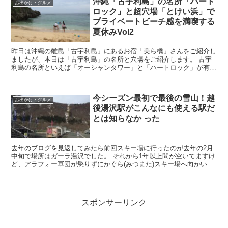
沖縄「古宇利島」の名所「ハート
お出かけ・グルメ
ロック」と超穴場「とけい浜」で
プライベートビーチ感を満喫する
夏休みVol2
昨日は沖縄の離島「古宇利島」にあるお宿「美ら橋」さんをご紹介し
ましたが、本日は「古宇利島」の名所と穴場をご紹介します。 古宇
利島の名所といえば「オーシャンタワー」と「ハートロック」が有名
です。こちらの説明は雑誌や他の旅行サイトを参考にしてい...
今シーズン最初で最後の雪山！越
お出かけ・グルメ
後湯沢駅がこんなにも使える駅だ
とは知らなか った
去年のブログを見返してみたら前回スキー場に行ったのが去年の2月
中旬で場所はガーラ湯沢でした。 それから1年以上間が空いてますけ
ど、アラフォー軍団が懲りずにかぐら(みつまた)スキー場へ向かいま
す。 前回同様で新幹線+リフト券の日帰りパック12...
スポンサーリンク