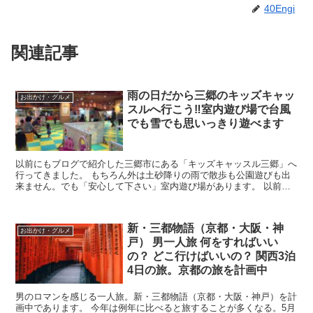
40Engi
関連記事
雨の日だから三郷のキッズキャッ
お出かけ・グルメ
スルへ行こう‼︎室内遊び場で台風
でも雪でも思いっきり遊べます
以前にもブログで紹介した三郷市にある「キッズキャッスル三郷」へ
行ってきました。 もちろん外は土砂降りの雨で散歩も公園遊びも出
来ません。でも「安心して下さい」室内遊び場があります。 以前と
比べると遊具が減ってはいないのですが、スッキリした感じ...
新・三都物語（京都・大阪・神
お出かけ・グルメ
戸） 男一人旅 何をすればいい
の？ どこ行けばいいの？ 関西3泊
4日の旅。京都の旅を計画中
男のロマンを感じる一人旅。新・三都物語（京都・大阪・神戸）を計
画中であります。 今年は例年に比べると旅することが多くなる。5月