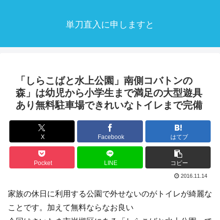
単刀直入に申しますと
「しらこばと水上公園」南側コバトンの
森」は幼児から小学生まで満足の大型遊具
あり無料駐車場できれいなトイレまで完備
X
Facebook
はてブ
Pocket
LINE
コピー
2016.11.14
家族の休日に利用する公園で外せないのがトイレが綺麗な
ことです。加えて無料ならなお良い