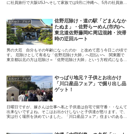
に社員旅行で大阪USJへそして家族では9月に沖縄へ、5月の社員旅行
は休日と有給を合わせたお休みなので旅行の行程は決...
佐野厄除け・道の駅「どまんなか
お出かけ・グルメ
たぬま」・佐野らーめん(市内)へ
東北道佐野藤岡IC周辺混雑・渋滞
時の迂回ルート
男の大厄 自分もその年齢になったのか と改めて思う今日この頃で
す。 厄除けとして有名な「佐野厄除け大師」へ厄払いへ 関東圏で
東京都以北の方は厄除け＝「佐野厄除け大師」という方程式になる方
が多いのではないでしょうか？私も厄除けは「佐野厄除け大...
やっぱり地元？子供とお出かけ
お出かけ・グルメ
「川口産品フェア」で掘り出し品
ゲット！
日曜日ですが、嫁さんは仕事へ私と子供達は自宅で留守番・・なんて
出来ないですよね。そこはお出かけしないと子供達が怒ります。で、
実は行く場所を決めていました。「川口産品フェア」住まいのある川
口市内にある企業が出展する川口産品を紹介したり知っても...