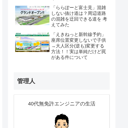
「ららぽーと富士見」混雑
しない抜け道は？周辺道路
の混雑を迂回できる道を 考
えてみた
「えきねっと新幹線予約」
座席位置変更しないで子供
→大人区分(逆も)変更する
方法！！実は単純だけど罠
がある件について
管理人
40代無免許エンジニアの生活