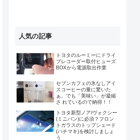
人気の記事
トヨタのルーミーにドライ
ブレコーダー取付ヒューズ
BOXから電源取出作業
セブンカフェの氷なしアイ
スコーヒーの量に驚いた
ぁ。でも「美味い」が凝縮
さ れているので納得！！
トヨタ新型ノア/ヴォクシー
(ミニバン)に必須？フロン
トガラスのトップシェード
(ハチマキ)を検討しましょ
う