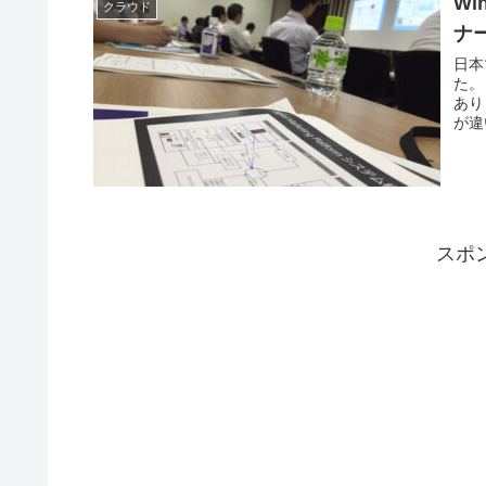
Wi
クラウド
ナ
日本
た。
あり
が違
スポ