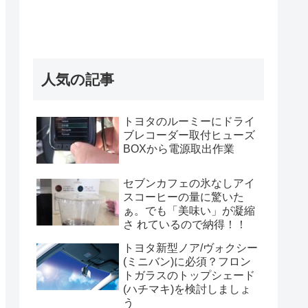
人気の記事
トヨタのルーミーにドライ
ブレコーダー取付ヒューズ
BOXから電源取出作業
セブンカフェの氷なしアイ
スコーヒーの量に驚いた
ぁ。でも「美味い」が凝縮
さ れているので納得！！
トヨタ新型ノア/ヴォクシー
(ミニバン)に必須？フロン
トガラスのトップシェード
(ハチマキ)を検討しましょ
う