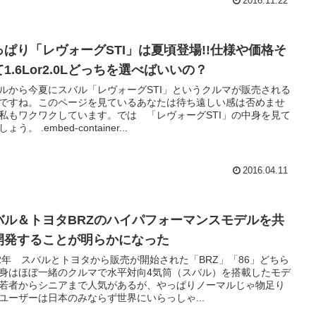
2016.11.22
っぱり「レヴォーグSTI」は夏頃登場!!仕様や価格そ
1.6Lor2.0Lどっちを選べばいいの？
ルから今夏にスバル「レヴォーグSTI」というクルマが販売される
ですね。このページを見ているあなたは待ち遠しい感は否めませ
私もワクワクしています。では 「レヴォーグSTI」の中身を見て
ょう。 .embed-container...
2016.04.11
バル＆トヨタBRZのハイパフォーマンスモデルを共
開発することが明らかになった
12年 スバルとトヨタから販売が開始された「BRZ」「86」どちら
身はほぼ一緒のクルマで水平対向4気筒（スバル）を搭載したモデ
若者からシニアまで人気があるが、やっぱりノーマルじゃ物足り
ユーザーは日本のみならず世界にいらっしゃ...