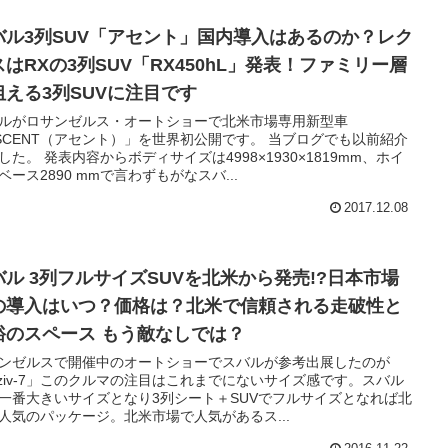
バル3列SUV「アセント」国内導入はあるのか？レク
スはRXの3列SUV「RX450hL」発表！ファミリー層
狙える3列SUVに注目です
ルがロサンゼルス・オートショーで北米市場専用新型車
SCENT（アセント）」を世界初公開です。 当ブログでも以前紹介
した。 発表内容からボディサイズは4998×1930×1819mm、ホイ
ベース2890 mmで言わずもがなスバ...
2017.12.08
バル 3列フルサイズSUVを北米から発売!?日本市場
の導入はいつ？価格は？北米で信頼される走破性と
裕のスペース もう敵なしでは？
ンゼルスで開催中のオートショーでスバルが参考出展したのが
iziv-7」このクルマの注目はこれまでにないサイズ感です。スバル
一番大きいサイズとなり3列シート＋SUVでフルサイズとなれば北
人気のパッケージ。北米市場で人気があるス...