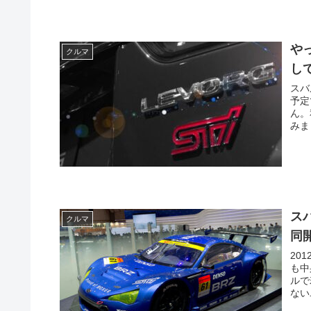
や
クルマ
して
スバ
予定
ん。
みまし
ス
クルマ
同
20
も中
ルで
ない