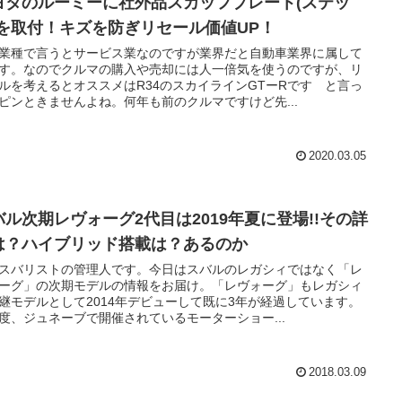
ヨタのルーミーに社外品スカッフプレート(ステッ
)を取付！キズを防ぎリセール価値UP！
業種で言うとサービス業なのですが業界だと自動車業界に属して
す。なのでクルマの購入や売却には人一倍気を使うのですが、リ
ルを考えるとオススメはR34のスカイラインGTーRです と言っ
ピンときませんよね。何年も前のクルマですけど先...
2020.03.05
バル次期レヴォーグ2代目は2019年夏に登場!!その詳
は？ハイブリッド搭載は？あるのか
スバリストの管理人です。今日はスバルのレガシィではなく「レ
ーグ」の次期モデルの情報をお届け。「レヴォーグ」もレガシィ
継モデルとして2014年デビューして既に3年が経過しています。
度、ジュネーブで開催されているモーターショー...
2018.03.09