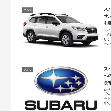
ス
クルマ
サ
も
スバ
「A
しま
ール
ス
クルマ
へ
余
ロサ
「V
史上
米で