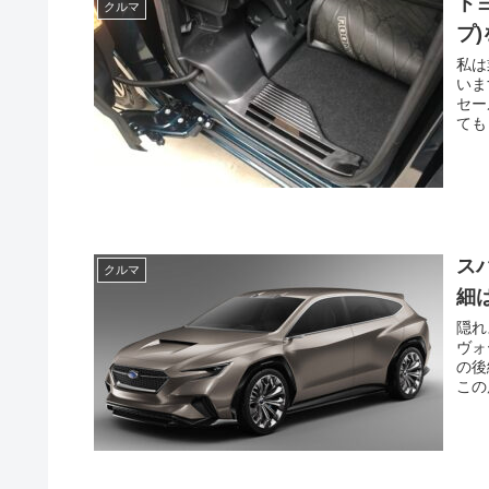
ト
クルマ
プ
私は
いま
セー
ても
ス
クルマ
細
隠れ
ヴォ
の後
この