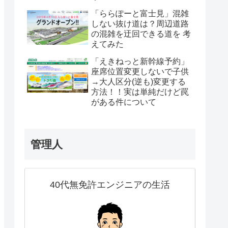
「ららぽーと富士見」混雑
しない抜け道は？周辺道路
の混雑を迂回できる道を 考
えてみた
「えきねっと新幹線予約」
座席位置変更しないで子供
→大人区分(逆も)変更する
方法！！実は単純だけど罠
がある件について
管理人
40代無免許エンジニアの生活