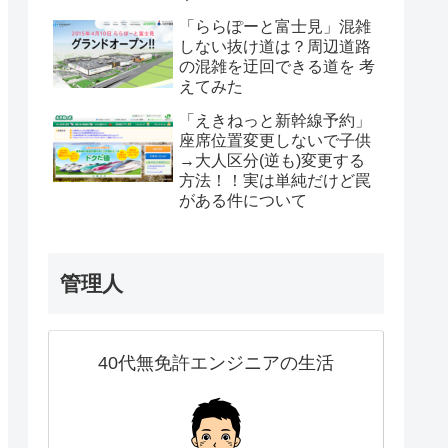
「ららぽーと富士見」混雑
しない抜け道は？周辺道路
の混雑を迂回できる道を 考
えてみた
「えきねっと新幹線予約」
座席位置変更しないで子供
→大人区分(逆も)変更する
方法！！実は単純だけど罠
がある件について
管理人
40代無免許エンジニアの生活