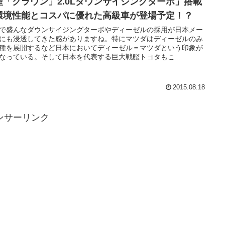
型「クラウン」2.0Lダウンサイジングターボ」搭載
環境性能とコスパに優れた高級車が登場予定！？
で盛んなダウンサイジングターボやディーゼルの採用が日本メー
にも浸透してきた感がありますね。特にマツダはディーゼルのみ
種を展開するなど日本においてディーゼル＝マツダという印象が
なっている。そして日本を代表する巨大戦艦トヨタもこ...
2015.08.18
ンサーリンク