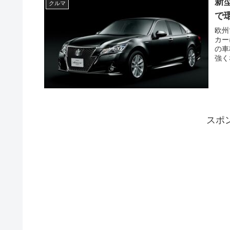
新
クルマ
で
欧州
カー
の車
強く
スポ