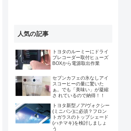
人気の記事
トヨタのルーミーにドライ
ブレコーダー取付ヒューズ
BOXから電源取出作業
セブンカフェの氷なしアイ
スコーヒーの量に驚いた
ぁ。でも「美味い」が凝縮
さ れているので納得！！
トヨタ新型ノア/ヴォクシー
(ミニバン)に必須？フロン
トガラスのトップシェード
(ハチマキ)を検討しましょ
う