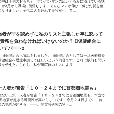
の中は子供のおもちゃ アンパンマンのぬいぐるみに溢れている状
すが3月から職場に復帰します。そんなママが伸びに伸びた髪を整
なりました。子供二人を連れて美容室へ 自...
当者が非を認めずに私のミスと主張した事に怒って
の責務を負わなければいけないのか？旧保健組合に
いてパート2
。旧保健組合へ電話をしました。旧保健組合としては一旦医療費を
保健組合へ返還申請してほしいという内容です。これは以前も聞い
を伝えた。しかし、私が病院側のミスにより...
一人者が警告「１０・２４までに首都圏地震も」
危ない…第一人者が警告「１０・２４までに首都圏地震も」本当で
都圏地震が起きる可能性が高いらしいです「今月２４日までに、首
の地震が起きる」――。地震雲研究の第一...