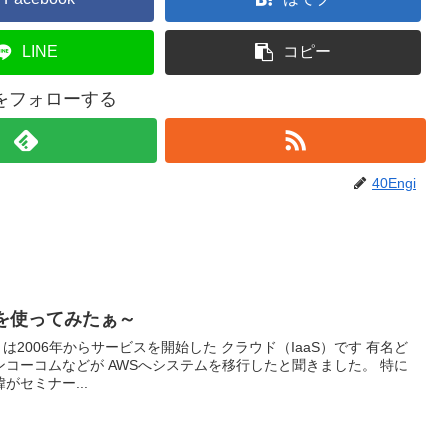
LINE
コピー
giをフォローする
40Engi
cesを使ってみたぁ～
（AWS）は2006年からサービスを開始した クラウド（IaaS）です 有名ど
コーコムなどが AWSへシステムを移行したと聞きました。 特に
セミナー...