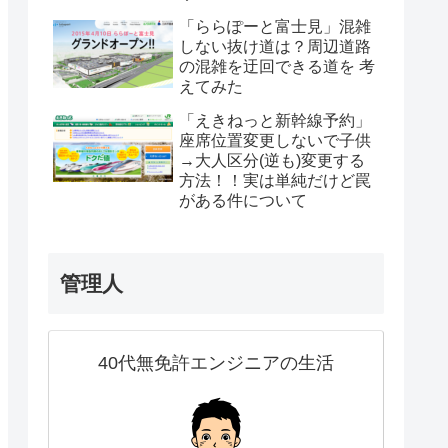
「ららぽーと富士見」混雑
しない抜け道は？周辺道路
の混雑を迂回できる道を 考
えてみた
「えきねっと新幹線予約」
座席位置変更しないで子供
→大人区分(逆も)変更する
方法！！実は単純だけど罠
がある件について
管理人
40代無免許エンジニアの生活