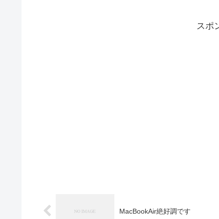
スポ
MacBookAir絶好調です