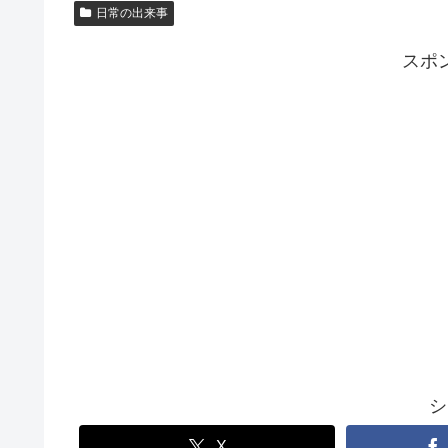
日常の出来事
スポ
シ
X