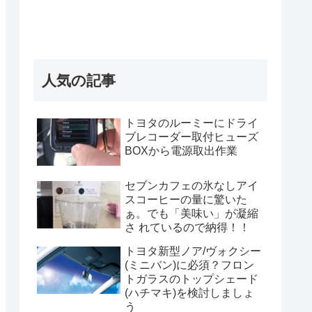
人気の記事
トヨタのルーミーにドライ
ブレコーダー取付ヒューズ
BOXから電源取出作業
セブンカフェの氷なしアイ
スコーヒーの量に驚いた
ぁ。でも「美味い」が凝縮
さ れているので納得！！
トヨタ新型ノア/ヴォクシー
(ミニバン)に必須？フロン
トガラスのトップシェード
(ハチマキ)を検討しましょ
う