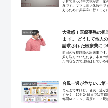
子育て真っ只中の我が家、家
況です。ママは育児休暇中で
えるために美容室に行くことに
大激怒！医療事務の担
日常の出来事
ま す。 どうして他人
請求され た医療費につ
前回の投稿以降の出来事です
振り込んでいただき、本来の
た内容なので理解はしている事
台風一過が危ない…第
日常の出来事
まんまですけど、台風一過が
すか？ 10月24日までは首
都圏Ｍ７．５、震度６、７規模