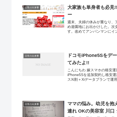
大家族も単身者も必見!
日常の出来事
ー
週末、夫婦の休みが重なり、
め遊園地にお出かけした。次
す。改めてアンパンマンにイン
ドコモiPhone5Sを
日常の出来事
てみたよ!!
こんにちわ 嫁スマホの格安
iPhone5Sを追加契約し格安
スXi割＋Xiデータプランで運
ママの悩み。幼児を抱
日常の出来事
連れ OKの美容室 川口