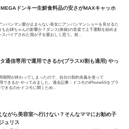
!MEGAドンキー生鮮食料品の安さがMAXキャッホ
アンパンマン愛が止まらない長女にアンパンマンショーを見せるた
女もお姉ちゃんの影響か？ダンス(体操)の音楽で上下運動を始めま
スパイアされた我が子を愛おしく思う。前...
データ通信専用で運用できるか(プラスXi割も適用) やっ
運用期間が終わってしまったので、自分の契約名義を使って
運用できるか やってみました。過去記事：ドコモのiPhone5Sをプラ
用できるのかドコモに聞くため...
えながら美容室へ行けない？そんなママにお勧め子
 ジュリス