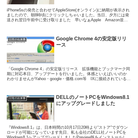
iPhone5sの発売と合わせてAppleStore(オンライン)に納期が表示され
ましたので、朝8時頃にクリックしちゃいました。当日、夕方には発
送され翌日午前中に受け取りました 早いなぁApple Amazon並み
のスピードですが、これは日...
Google Chrome 4の安定版リリ
日常の出来事
ース
「Google Chrome 4」の安定版リリース 拡張機能とブックマーク同
期に対応本日、アップデートを行いました。体感といえばいいのか
わかりませんがYahoo・google・価格.com等 IXに接続されているよ
うなところばかりですが早...
DELLのノートPCをWindows8.1
日常の出来事
にアップグレードしました
『Windows8.1』は、日本時間の10月17日20時より“ストア”でダウン
ロードが可能になっています先日、私も会社のDELL社ノートPCを
Windows8.1へアップグレードしましたPreview版をインストールして