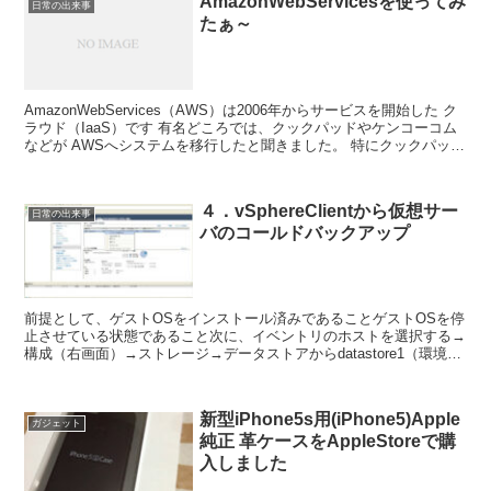
AmazonWebServicesを使ってみ
日常の出来事
たぁ～
AmazonWebServices（AWS）は2006年からサービスを開始した ク
ラウド（IaaS）です 有名どころでは、クックパッドやケンコーコム
などが AWSへシステムを移行したと聞きました。 特にクックパッド
は導入までの経緯がセミナー...
４．vSphereClientから仮想サー
日常の出来事
バのコールドバックアップ
前提として、ゲストOSをインストール済みであることゲストOSを停
止させている状態であること次に、イベントリのホストを選択する→
構成（右画面）→ストレージ→データストアからdatastore1（環境に
より）を右クリックする→メニューからデータ...
新型iPhone5s用(iPhone5)Apple
ガジェット
純正 革ケースをAppleStoreで購
入しました