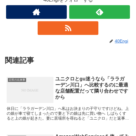
40Engi
関連記事
ユニクロとgu迷うなら「ララガ
日常の出来事
ーデン川口」へ比較するのに最適
な店舗配置だって隣り合わせです
から
休日に「ララガーデン川口」へ私はお決まりの子守りですけどね。上
の娘が車で寝てしまったので妻と下の娘は先に買い物へ しばらくす
ると上の娘が起きた。妻に居場所を尋ねると「ユニクロ」だと返事
が、早速「ユニクロ」へ 店内で下の娘を発見。ジュースとお...