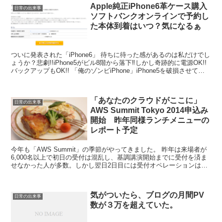
Apple純正iPhone6革ケース購入
日常の出来事
ソフトバンクオンラインで予約し
た本体到着はいつ？気になるぁ
ついに発表された「iPhone6」 待ちに待った感があるのは私だけでし
ょうか？悲劇!!iPhone5がビル8階から落下‼︎しかし奇跡的に電源OK!!
バックアップもOK!! 「俺のゾンビiPhone」iPhone5を破損させてし
まいiPho...
「あなたのクラウドがここに」
日常の出来事
AWS Summit Tokyo 2014申込み
開始 昨年同様ランチメニューの
レポート予定
今年も「AWS Summit」の季節がやってきました。 昨年は来場者が
6,000名以上で初日の受付は混乱し、基調講演開始までに受付を済ま
せなかった人が多数。しかし翌日2日目には受付オペレーションは見
事に改善された。今年の「AWS Summi...
気がついたら、ブログの月間PV
日常の出来事
数が３万を超えていた。