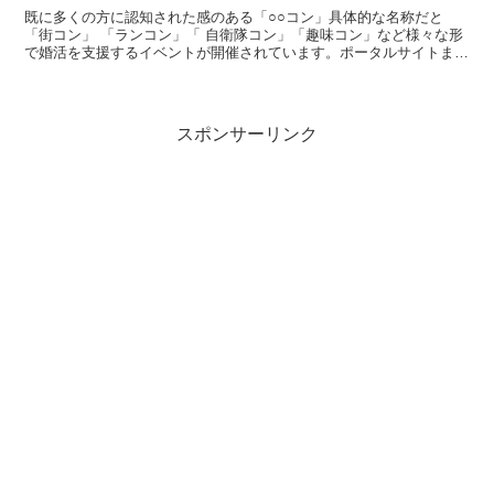
既に多くの方に認知された感のある「○○コン」具体的な名称だと
「街コン」 「ランコン」「 自衛隊コン」「趣味コン」など様々な形
で婚活を支援するイベントが開催されています。ポータルサイトまで
あります。街コン ジャパン公式サイト: 地域活性化メガ...
スポンサーリンク