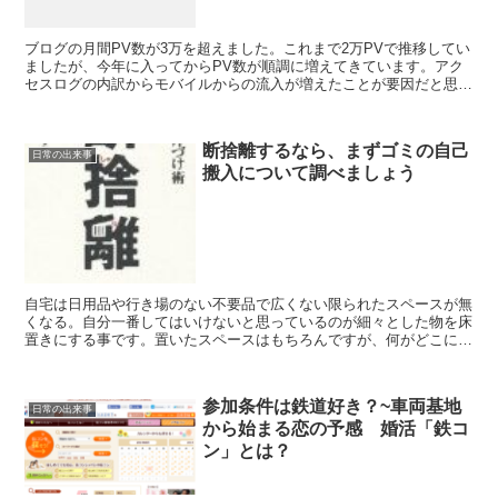
ブログの月間PV数が3万を超えました。これまで2万PVで推移してい
ましたが、今年に入ってからPV数が順調に増えてきています。アク
セスログの内訳からモバイルからの流入が増えたことが要因だと思い
ます。 去年はデスクトップが7割、モバイル3割が今...
断捨離するなら、まずゴミの自己
日常の出来事
搬入について調べましょう
自宅は日用品や行き場のない不要品で広くない限られたスペースが無
くなる。自分一番してはいけないと思っているのが細々とした物を床
置きにする事です。置いたスペースはもちろんですが、何がどこにあ
るのか？分からなくなる。それが不要品の負のスパイラルに...
参加条件は鉄道好き？~車両基地
日常の出来事
から始まる恋の予感 婚活「鉄コ
ン」とは？