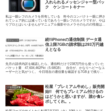
入れられるメッセンジャー型バッ
ク ケンコートキナー
私は一眼レフのカメラを所有している 昨今のコンパクト一眼に押さ
れてシェア的には減っているであろう一眼レフのカメラですが、やは
りプロとはいいませんがマニュアル撮影やカメラそのものの性能はコ
ンパクトよりも良いと考えています。ただ、コンパクト一眼...
続!!iPhoneの通信制限 データ通
ガジェット
信上限7GBの請求額は293万円越
えとなる
先月の請求内訳を確認したら、通信料だけで238万円分も使っていた
パケット量 47,604,462Pkt（5.68GB） 自分が、かなりヘビーなユ
ーザーだと気がつく。 今日現在の通信量を確認する7GBまで残り
5,364,400Pkt(0.64...
松屋「プレミアム牛めし」販売開
日常の出来事
始!! 何でもプレミアム付けるの
はどうかと思いますが、誰か食レ
ポしてくれ。。
松屋フーズのサイトから転用7月22日（火）10時より、286店舗にて