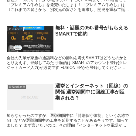
「プレミアム牛めし」を発売いたします！「プレミアム牛めし」は、
《これまでの旨さから、別次元の旨さ》を追求し、開発を重ねて誕生
した牛めしです。チルド肉を使用し、チルド管理を徹...
無料・話題の050-番号がもらえる
ガジェット
SMARTで節約
会社の先輩が家族の通話料などの節約を考えSMARTはどうなのかと
とりあえず、登録してみた 手順的は SMARTのアカウント登録(クレ
ジットカード入力)が必要です FUSION HPから登録してください ス
マホからも登録可能です アカウント...
選挙とインターネット（回線）の
日常の出来事
関係 選挙期間中に回線工事が延
期される？
知らなかったのですが、選挙期間中に「特別保守体制」という名称で
NTTなどが選挙期間中の工事を延期することがあるそうです。知って
ました？ まず言いたいのは、その理由「インターネットや電話が工
事のために止まってしまっては、公正な選挙と言えない」...