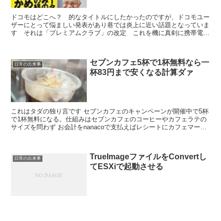
ドコモはどこへ？ 的なタイトルにしたかったのですが、ドコモユー
ザーにとって悩ましい発表があり巷では炎上に近い話題となっていま
す それは「プレミアムクラブ」の改定 これを機に真剣に携帯電話
環境を考えなければいけないと思いました。賃金が増えない...
セブンカフェ5杯で1杯無料なら一
日常の出来事
杯83円まで安くなる計算ダァ
これはタダの独り言です セブンカフェのキャンペーンが開催中で5杯
で1杯無料になる。仕組みはセブンカフェのコーヒーやカフェラテの
サイズを問わず お会計をnanacoで支払えばレシートにカフェマーク
が購入数分増えて5杯目のレシートに1杯無料券の...
TrueImageファイルをConvertし
日常の出来事
てESXiで起動させる