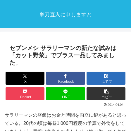
単刀直入に申しますと
セブンメシ サラリーマンの新たな試みは
「カット野菜」でプラス一品してみまし
た。
X
Facebook
はてブ
Pocket
LINE
コピー
2014.04.04
サラリーマンの昼飯はお金と時間を両立に鍵があると思っ
ている。20代の頃は毎昼1,000円程度の予算で外食をして