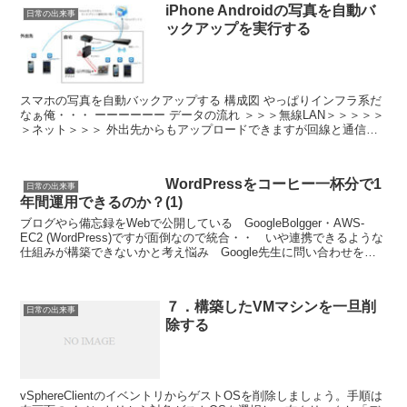
iPhone Androidの写真を自動バ
日常の出来事
ックアップを実行する
スマホの写真を自動バックアップする 構成図 やっぱりインフラ系だ
なぁ俺・・・ ーーーーーー データの流れ ＞＞＞無線LAN＞＞＞＞＞
＞ネット＞＞＞ 外出先からもアップロードできますが回線と通信費
を考えてやめてます まずは、Pogoplugと...
WordPressをコーヒー一杯分で1
日常の出来事
年間運用できるのか？(1)
ブログやら備忘録をWebで公開している GoogleBolgger・AWS-
EC2 (WordPress)ですが面倒なので統合・・ いや連携できるような
仕組みが構築できないかと考え悩み Google先生に問い合わせをし
てみた。「WordPr...
７．構築したVMマシンを一旦削
日常の出来事
除する
vSphereClientのイベントリからゲストOSを削除しましょう。手順は