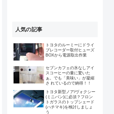
人気の記事
トヨタのルーミーにドライ
ブレコーダー取付ヒューズ
BOXから電源取出作業
セブンカフェの氷なしアイ
スコーヒーの量に驚いた
ぁ。でも「美味い」が凝縮
さ れているので納得！！
トヨタ新型ノア/ヴォクシー
(ミニバン)に必須？フロン
トガラスのトップシェード
(ハチマキ)を検討しましょ
う