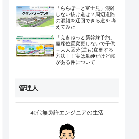
「ららぽーと富士見」混雑
しない抜け道は？周辺道路
の混雑を迂回できる道を 考
えてみた
「えきねっと新幹線予約」
座席位置変更しないで子供
→大人区分(逆も)変更する
方法！！実は単純だけど罠
がある件について
管理人
40代無免許エンジニアの生活