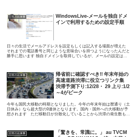
したことに後悔はないけどHype...
WindowsLive-メールを独自ドメ
日常の出来事
インで利用するための設定手順
日々の生活でメールアドレスを設定もしくは記入する場面が増えた
それまでの電話番号と同じような意味合いを持つようになったんだと
勝手に思います 独自ドメインを取得しているが、メールの設定はし
ていない 独自ドメインでメールをやり取りする必要がない...
帰省前に確認すべき!! 年末年始の
日常の出来事
高速道路渋滞に役立つリンク集
渋滞予測下り:12/28・ 29 上り:1/2
～4がピーク
今年も国民大移動の時期となりました。今年の年末年始は暦通り（土
日休み）なら超大型の9連休となります。国内・国外への大移動が予
想されます ただ移動日が分散化していることから渋滞の発生数も減
っていると言いますが、渋滞することには変わりありません...
「驚きを、常識に。」 au TVCM
日常の出来事