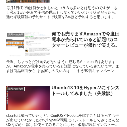
毎月1日(月初)は何かと忙しいという方も多いとは思うのですが、も
し私が1日が休みで子供の世話もしなくていいという状況だったら、
迷わず映画館の予約サイトで映画を2本ほど予約すると思います。そ
して昼食は「丸亀製麺」で釜揚げうどんを注文!!これだ...
何でも売りますAmazonで今度は
日常の出来事
電車が売られていると話題!!カス
タマーレビューが傑作で笑える。
最近、ちょっとだけ元気がないように感じるAmazonではあります
が、Amazonが電車を売っていると話題になっているみたいです。ま
すは商品画面から まぁ察しの良い方は、これが広告キャンペーンだ
ということはお分かりだと思いますが、本気でやって...
Ubuntu13.10をHyper-Vにインス
日常の出来事
トールしてみました（失敗談）
ubuntuは知っていたけど、CentOSやFedoraを試すことはあっても手
が出せていなかったのでHyper-V環境にインストールしてみてどんな
OSなのか 試しに使ってみることにした。仮想環境にインストール