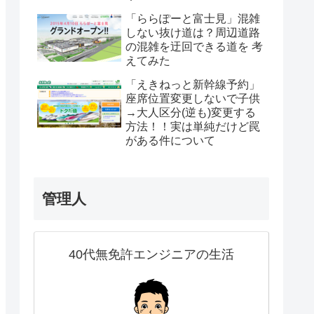
「ららぽーと富士見」混雑
しない抜け道は？周辺道路
の混雑を迂回できる道を 考
えてみた
「えきねっと新幹線予約」
座席位置変更しないで子供
→大人区分(逆も)変更する
方法！！実は単純だけど罠
がある件について
管理人
40代無免許エンジニアの生活