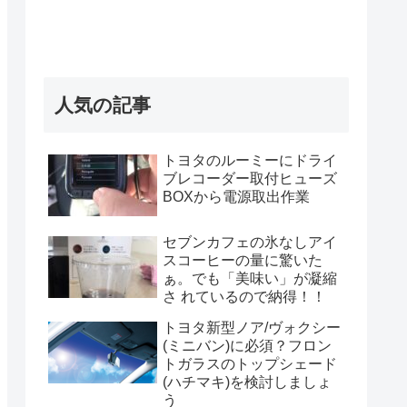
人気の記事
トヨタのルーミーにドライ
ブレコーダー取付ヒューズ
BOXから電源取出作業
セブンカフェの氷なしアイ
スコーヒーの量に驚いた
ぁ。でも「美味い」が凝縮
さ れているので納得！！
トヨタ新型ノア/ヴォクシー
(ミニバン)に必須？フロン
トガラスのトップシェード
(ハチマキ)を検討しましょ
う