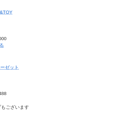
&TOY
00
見る
ローゼット
88
プもございます