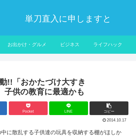
単刀直入に申しますと
お出かけ・グルメ
ビジネス
ライフハック
動!!「おかたづけ大すき
い。子供の教育に最適かも
Pocket
LINE
コピー
2014.10.17
の中に散乱する子供達の玩具を収納する棚がほしか