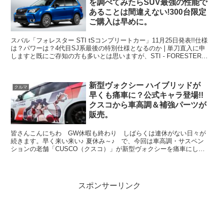
を調べてみたらSUV最強の性能で
あることは間違えない!300台限定
ご購入は早めに。
スバル「フォレスター STI tSコンプリートカー」11月25日発表!!仕様
は？パワーは？4代目SJ系最後の特別仕様となるのか | 単刀直入に申
しますと既にご存知の方も多いとは思いますが、STI - FORESTER
tSが販売を開始しまし...
新型ヴォクシー ハイブリッドが
クルマ
早くも痛車に？公式キャラ登場!!
クスコから車高調＆補強パーツが
販売。
皆さんこんにちわ GW休暇も終わり しばらくは連休がない日々が
続きます。早く来い来い♪ 夏休み～♪ で、今回は車高調・サスペン
ションの老舗「CUSCO（クスコ）」が新型ヴォクシーを痛車にして
くれたみたいなので新発売の車高調と合わせてご紹介し...
スポンサーリンク