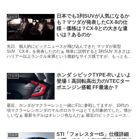
す。Twitterの張り付けがうまくいかないの...
日本でも3列SUVが人気になるか
クルマ
も？マツダが発表したCX-8の仕
様・価格は？CX-9との大きな違
いは？あるのか
先日、個人的にビックニュースが飛び込んできた マツダが新型
SUV「CX-8」を発表したのだぁ 簡単に説明すると3列SUV 大きさは
ハリアー以上ランクル未満という微妙なサイズ感ですが、もっとも特
徴的なのは全幅が1840mmで日本の狭い道路事情...
ホンダ シビックTYPE-Rいよいよ
クルマ
登場！高回転高出力のVTECター
ボエンジン搭載 FF最速か？
最近、ホンダがマクラーレンと一緒にF1に参戦してますが、10代の
頃マクラーレンホンダのマルボロカラーはとても印象的でした。懐か
しいなぁ 最新モデルはオレンジ色なんだぁ 最近のビックニュースは
ホンダがシビックTYPE-Rを発表した事でしょうね...
STI「フォレスターtS」仕様詳細
クルマ