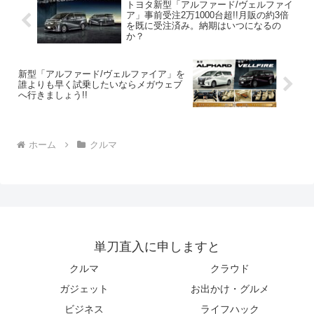
トヨタ新型「アルファード/ヴェルファイ
ア」事前受注2万1000台超!!月販の約3倍
を既に受注済み。納期はいつになるの
か？
新型「アルファード/ヴェルファイア」を
誰よりも早く試乗したいならメガウェブ
へ行きましょう!!
ホーム
クルマ
単刀直入に申しますと
クルマ
クラウド
ガジェット
お出かけ・グルメ
ビジネス
ライフハック