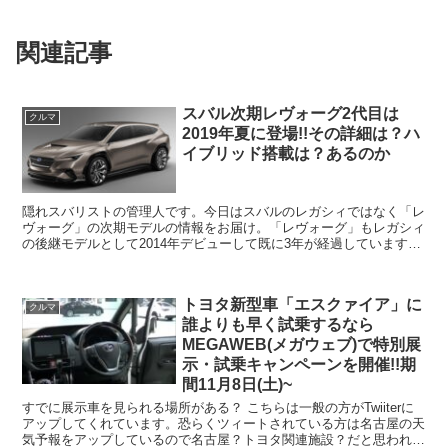
関連記事
スバル次期レヴォーグ2代目は
クルマ
2019年夏に登場!!その詳細は？ハ
イブリッド搭載は？あるのか
隠れスバリストの管理人です。今日はスバルのレガシィではなく「レ
ヴォーグ」の次期モデルの情報をお届け。「レヴォーグ」もレガシィ
の後継モデルとして2014年デビューして既に3年が経過しています。
この度、ジュネーブで開催されているモーターショー...
トヨタ新型車「エスクァイア」に
クルマ
誰よりも早く試乗するなら
MEGAWEB(メガウェブ)で特別展
示・試乗キャンペーンを開催!!期
間11月8日(土)~
すでに展示車を見られる場所がある？ こちらは一般の方がTwiiterに
アップしてくれています。恐らくツィートされている方は名古屋の天
気予報をアップしているので名古屋？トヨタ関連施設？だと思われま