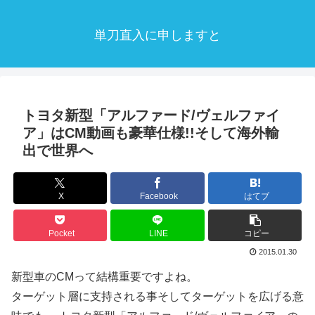
単刀直入に申しますと
トヨタ新型「アルファード/ヴェルファイ
ア」はCM動画も豪華仕様!!そして海外輸
出で世界へ
X
Facebook
はてブ
Pocket
LINE
コピー
2015.01.30
新型車のCMって結構重要ですよね。
ターゲット層に支持される事そしてターゲットを広げる意