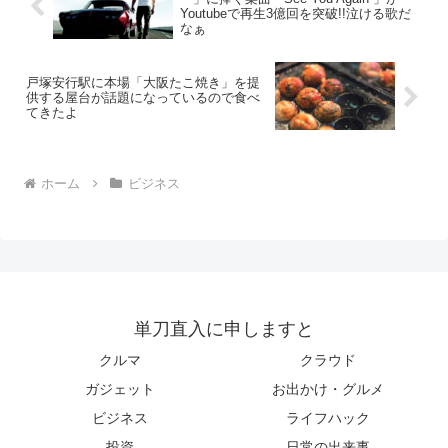
Youtubeで再生3億回を突破!!泣ける歌だ
なぁ
戸塚安行駅に本場「大阪たこ焼き」を提
供する屋台が話題になっているので食べ
てきたよ
ホーム
ビジネス
単刀直入に申しますと
クルマ
クラウド
ガジェット
お出かけ・グルメ
ビジネス
ライフハック
投資
日常の出来事