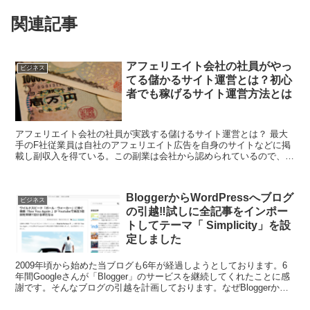
関連記事
アフェリエイト会社の社員がやっ
ビジネス
てる儲かるサイト運営とは？初心
者でも稼げるサイト運営方法とは
アフェリエイト会社の社員が実践する儲けるサイト運営とは？ 最大
手のF社従業員は自社のアフェリエイト広告を自身のサイトなどに掲
載し副収入を得ている。この副業は会社から認められているので、従
業員は堂々と副業で副収入を得ている。 実情を従業員さん...
BloggerからWordPressへブログ
ビジネス
の引越‼︎試しに全記事をインポー
トしてテーマ「 Simplicity」を設
定しました
2009年頃から始めた当ブログも6年が経過しようとしております。6
年間Googleさんが「Blogger」のサービスを継続してくれたことに感
謝です。そんなブログの引越を計画しております。なぜBloggerから
引越するのか？これまでBlogg...