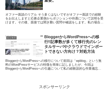
重要。
オファー面談のリアル そう多くはないですがオファー面談での経験
をお伝えしますと応募企業側からポジションや待遇について説明を受
けます。その後、面接では聞き難い質問や確認をします。私の場合は
残業や休日夜間の緊急連絡の有無や子供の送り迎えで出勤退...
BloggerからWordPressへの移
ビジネス
行!!記事数が多くて移行先のレン
タルサーバやクラウドでインポー
トできない方向け？対処方法
BloggerからWordPressへの移行について前回は「wpblog」という無
料のWordPressサービスの特徴を簡単に記しましたが、今回は
BloggerからWordPressへの引越について私の経験談的な作業備忘を
お届けします。 前...
スポンサーリンク