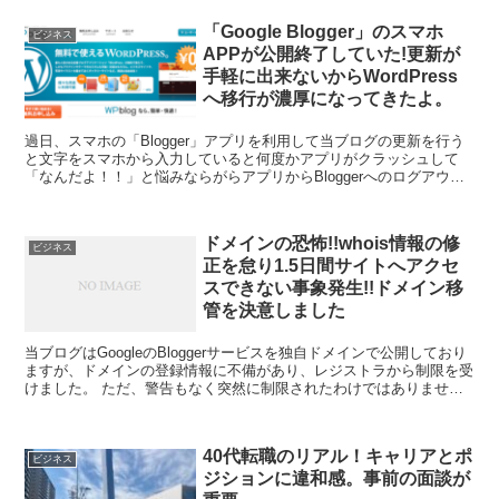
「Google Blogger」のスマホ
ビジネス
APPが公開終了していた!更新が
手軽に出来ないからWordPress
へ移行が濃厚になってきたよ。
過日、スマホの「Blogger」アプリを利用して当ブログの更新を行う
と文字をスマホから入力していると何度かアプリがクラッシュして
「なんだよ！！」と悩みならがらアプリからBloggerへのログアウト
→ログインを試すもやはりアプリがクラッシュす...
ドメインの恐怖!!whois情報の修
ビジネス
正を怠り1.5日間サイトへアクセ
スできない事象発生!!ドメイン移
管を決意しました
当ブログはGoogleのBloggerサービスを独自ドメインで公開しており
ますが、ドメインの登録情報に不備があり、レジストラから制限を受
けました。 ただ、警告もなく突然に制限されたわけではありませ
ん。猶予期間としてメール送信後(受信)24時...
40代転職のリアル！キャリアとポ
ビジネス
ジションに違和感。事前の面談が