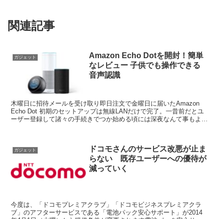
関連記事
Amazon Echo Dotを開封！簡単
ガジェット
なレビュー 子供でも操作できる
音声認識
木曜日に招待メールを受け取り即日注文で金曜日に届いたAmazon
Echo Dot 初期のセットアップは無線LANだけで完了。一昔前だとユ
ーザー登録して諸々の手続きでつか始める頃には深夜なんて事もよく
ありましたが、早い！スマホのアプリ側も認...
ドコモさんのサービス改悪が止ま
ガジェット
らない 既存ユーザーへの優待が
減っていく
今度は、「ドコモプレミアクラブ」「ドコモビジネスプレミアクラ
ブ」のアフターサービスである「電池パック安心サポート」が2014