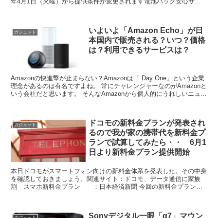
年4月1日（火曜）から提供条件が変更されます電池パック安心サポ
ートとは？ドコモプレミアクラブ会員の方で、同一のFOM...
いよいよ「Amazon Echo」が日
ガジェット
本国内で販売される？いつ？価格
は？利用できるサービスは？
Amazonの快進撃が止まらない？Amazonは「 Day One」という企業
理念があるのは有名ですよね。 常にチャレンジャーなのがAmazonと
いう会社だと思います。 そんなAmazonから個人的にうれしいニュー
スが飛び込んできました。 ...
ドコモの新料金プランが発表され
ガジェット
るので我が家の携帯代を新料金プ
ランで試算してみたら・・ 6月1
日より新料金プラン提供開始
本日ドコモがスマートフォン向けの新料金体系を発表した。その中身
を確認しておきましょう。関連サイト：ドコモ、データ通信に家族
割 スマホ新料金プラン ：日本経済新聞 今回の新料金プラン
注目のキーワードは「データシェアプラン」である。記事内容...
Sonyデジタル一眼「α7」マウン
ガジェット