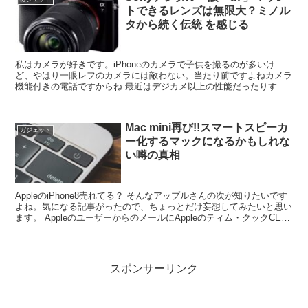
トできるレンズは無限大？ミノル
タから続く伝統 を感じる
私はカメラが好きです。iPhoneのカメラで子供を撮るのが多いけ
ど、やはり一眼レフのカメラには敵わない。当たり前ですよねカメラ
機能付きの電話ですからね 最近はデジカメ以上の性能だったりする
のですが・・・・ で、私はSonyのデジタル一眼を所...
Mac mini再び!!スマートスピーカ
ガジェット
ー化するマックになるかもしれな
い噂の真相
AppleのiPhone8売れてる？ そんなアップルさんの次が知りたいです
よね。気になる記事がったので、ちょっとだけ妄想してみたいと思い
ます。 AppleのユーザーからのメールにAppleのティム・クックCEO
が 「まだ詳細を明かす時ではな...
スポンサーリンク